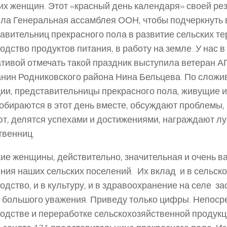
их женщин. Этот «красный день календаря» своей р
ла Генеральная ассамблея ООН, чтобы подчеркнуть
авительниц прекрасного пола в развитие сельских те
одство продуктов питания, в работу на земле. У нас в
тивой отмечать такой праздник выступила ветеран А
нин Родниковского района Нина Бельцева. По слож
ии, представительницы прекрасного пола, живущие 
собираются в этот день вместе, обсуждают проблемы,
т, делятся успехами и достижениями, награждают лу
твенниц.
ие женщины, действительно, значительная и очень в
ния наших сельских поселений. Их вклад и в сельск
одство, и в культуру, и в здравоохранение на селе з
 большого уважения. Приведу только цифры. Непоср
одстве и переработке сельскохозяйственной продукци