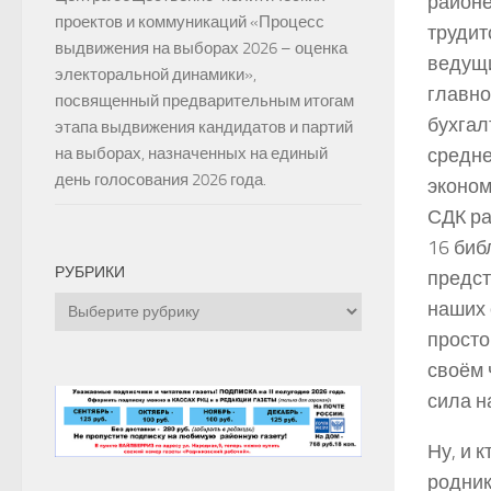
районе
проектов и коммуникаций «Процесс
трудит
выдвижения на выборах 2026 – оценка
ведущи
электоральной динамики»,
главно
посвященный предварительным итогам
бухгал
этапа выдвижения кандидатов и партий
средне
на выборах, назначенных на единый
день голосования 2026 года.
эконом
СДК ра
16 биб
РУБРИКИ
предст
Рубрики
наших 
просто
своём 
сила н
Ну, и 
родник