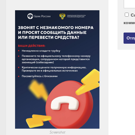
С
комм
Screenshot