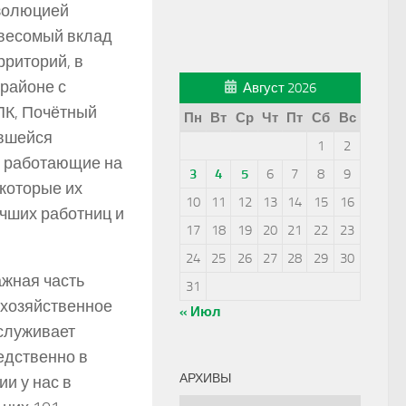
езолюцией
 весомый вклад
рриторий, в
 районе с
Август 2026
ПК, Почётный
Пн
Вт
Ср
Чт
Пт
Сб
Вс
ившейся
1
2
и работающие на
3
4
5
6
7
8
9
 которые их
10
11
12
13
14
15
16
чших работниц и
17
18
19
20
21
22
23
24
25
26
27
28
29
30
ажная часть
31
охозяйственное
« Июл
аслуживает
едственно в
АРХИВЫ
и у нас в
Архивы