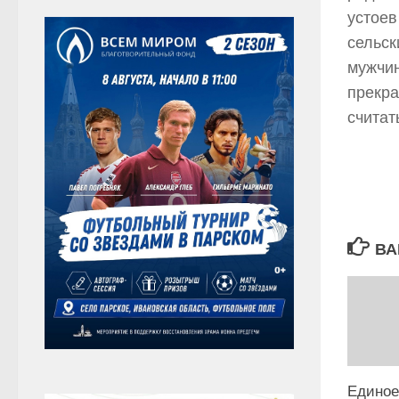
устоев
сельск
мужчин
прекра
считат
ВА
Единое