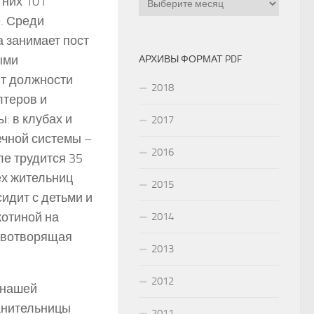
 них 101
е. Среди
 занимает пост
ыми
АРХИВЫ ФОРМАТ PDF
ют должности
2018
лтеров и
: в клубах и
2017
ечной системы –
2016
е трудится 35
ех жительниц
2015
идит с детьми и
котиной на
2014
животворящая
2013
2012
 нашей
ранительницы
2011