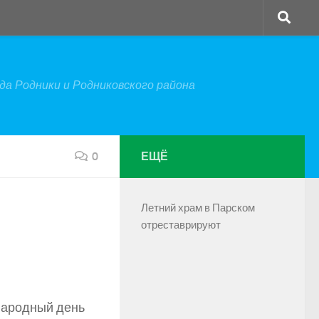
а Родники и Родниковского района
0
ЕЩЁ
Летний храм в Парском
отреставрируют
народный день