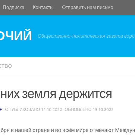
Подписка
Контакты
Отправить нам письмо
БОЧИЙ
Общественно-политическая газета город
СТВО
 них земля держится
Р
· ОПУБЛИКОВАНО
14.10.2022
· ОБНОВЛЕНО
13.10.2022
ября в нашей стране и во всём мире отмечают Между