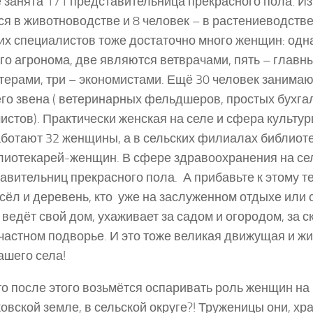
 занята 171 представительница прекрасного пола. Из
ся в животноводстве и 8 человек – в растениеводств
х специалистов тоже достаточно много женщин: одна
го агронома, две являются ветврачами, пять – главн
терами, три – экономистами. Ещё 30 человек занима
го звена ( ветеринарных фельдшеров, простых бухга
истов). Практически женская на селе и сфера культуры
ботают 32 женщины, а в сельских филиалах библиот
лиотекарей-женщин. В сфере здравоохранения на сел
авительниц прекрасного пола. А прибавьте к этому т
сёл и деревень, кто уже на заслуженном отдыхе или с
 ведёт свой дом, ухаживает за садом и огородом, за с
частном подворье. И это тоже великая движущая и 
ашего села!
кто после этого возьмётся оспаривать роль женщин на
овской земле, в сельской округе?! Труженицы они, х