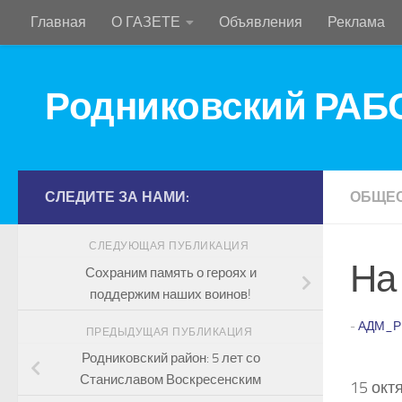
Главная
О ГАЗЕТЕ
Объявления
Реклама
Перейти к содержимому
Родниковский РА
СЛЕДИТЕ ЗА НАМИ:
ОБЩЕ
СЛЕДУЮЩАЯ ПУБЛИКАЦИЯ
На
Сохраним память о героях и
поддержим наших воинов!
-
АДМ_Р
ПРЕДЫДУЩАЯ ПУБЛИКАЦИЯ
Родниковский район: 5 лет со
Станиславом Воскресенским
15 окт