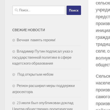
сельск
Найти:
учреди
предст
произв
инициа
СВЕЖИЕ НОВОСТИ
гражда
Вечная память героям!
традиц
селе, 
Владимир Путин подписал указ о
волную
государственной политике в сфере
кадетского образования
общес
Под открытым небом
Сельск
населе
Регион расширил меры поддержки
произв
агросектора
самого
23 июля был опубликован доклад
произв
Центра общественно-политических