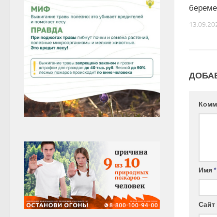
береме
13.09.20
ДОБА
Комм
Имя
*
Сайт