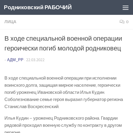
Родниковский РАБОЧИЙ
Перейти к содержимому
ЛИЦА
0
В ходе специальной военной операции
героически погиб молодой родниковец
-
АДМ_РР
·
22.03.2022
В ходе специальной военной операции при исполнении
воинского долга, защищая мирное население, героически
погиб уроженец Ивановской области Илья Кудин.
Соболезнование семье героя выразил губернатор региона
Станислав Воскресенский.
Илья Кудин – уроженец Родниковского района. Гвардии
рядовой проходил военную службу по контракту в другом
регионе.