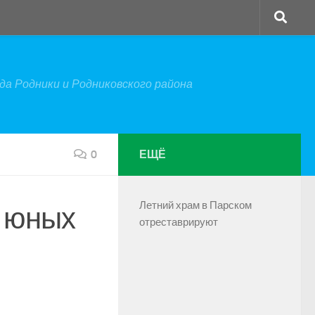
а Родники и Родниковского района
0
ЕЩЁ
Летний храм в Парском
 юных
отреставрируют