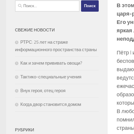
Найти:
В этом
царя-­
Его ун
яркая
СВЕЖИЕ НОВОСТИ
непод
РТРС: 25 лет на страже
информационного пространства страны
Пётр I
беспов
Как и зачем прививать овощи?
выдающ
Тактико-специальные учения
ведутс
ежечас
Внук героя, отец героя
образо
которы
Когда двор становится домом
В любо
помнил
страны
РУБРИКИ