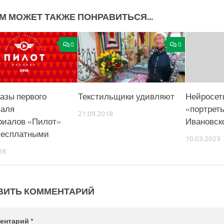
М МОЖЕТ ТАКЖЕ ПОНРАВИТЬСЯ...
0
0
казы первого
Текстильщики удивляют
Нейросет
аля
«портрет
21.09.2018
риалов «Пилот»
Ивановск
бесплатными
10.03.2023
18
ВИТЬ КОММЕНТАРИЙ
ентарий
*