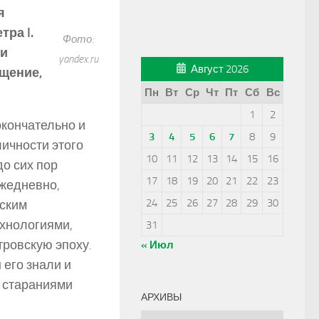
ия
ра I.
Фото:
 и
yandex.ru
Август 2026
ищение,
Пн
Вт
Ср
Чт
Пт
Сб
Вс
1
2
окончательно и
3
4
5
6
7
8
9
личности этого
10
11
12
13
14
15
16
о сих пор
17
18
19
20
21
22
23
ежедневно,
24
25
26
27
28
29
30
йским
ехнологиями,
31
тровскую эпоху.
« Июл
 его знали и
о стараниями
АРХИВЫ
Архивы