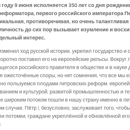
 году 9 июня исполняется 350 лет со дня рожден
реформатора, первого российского императора Пет
икальная, противоречивая, но очень талантливая
 личность до сих пор вызывает изумление и восх
дельный интерес.
 изменил ход русской истории, укрепил государство и 
оротно поставил его на европейские рельсы. Вокруг 
егося российского правителя в обществе и в науке д
я ожесточённые споры, но нет сомнения, что все мы 
но пользуемся плодами петровских реформ: европе
ванием и культурой, развитой промышленностью и т
е широким потоком пошли в нашу страну именно в пе
м случае, Пётр I, безусловно, заслуживает того, чтобы
и потомки, граждане укреплённой и обновлённой ег
.