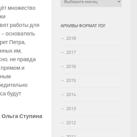
йдёт множество
ки
вят работы для
АРХИВЫ ФОРМАТ PDF
I – основатель
2018
рет Петра,
нных им,
2017
но, не правда
2016
в прямом и
юным
2015
убедительно
са будут
2014
2013
Ольга Ступина
2012
2011