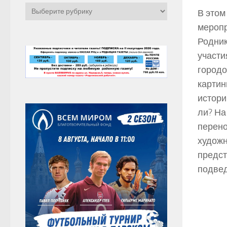
Рубрики
В этом
меропр
Родник
участи
городо
картин
истори
ли? На
перено
художн
предст
подвед