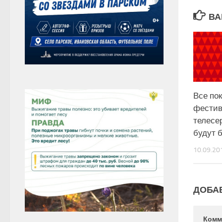
ВА
Все по
фестив
телесе
будут 
10.09.20
ДОБА
Комм