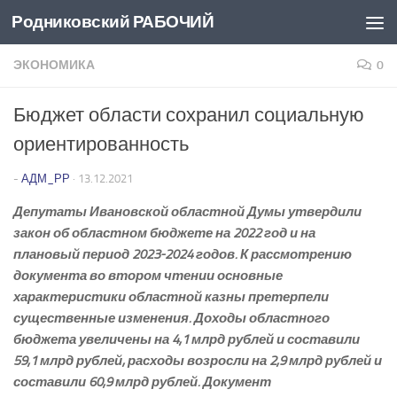
Родниковский РАБОЧИЙ
Перейти к содержимому
ЭКОНОМИКА
0
Бюджет области сохранил социальную
ориентированность
-
АДМ_РР
·
13.12.2021
Депутаты Ивановской областной Думы утвердили
закон об областном бюджете на 2022 год и на
плановый период 2023-2024 годов. К рассмотрению
документа во втором чтении основные
характеристики областной казны претерпели
существенные изменения. Доходы областного
бюджета увеличены на 4,1 млрд рублей и составили
59,1 млрд рублей, расходы возросли на 2,9 млрд рублей и
составили 60,9 млрд рублей. Документ