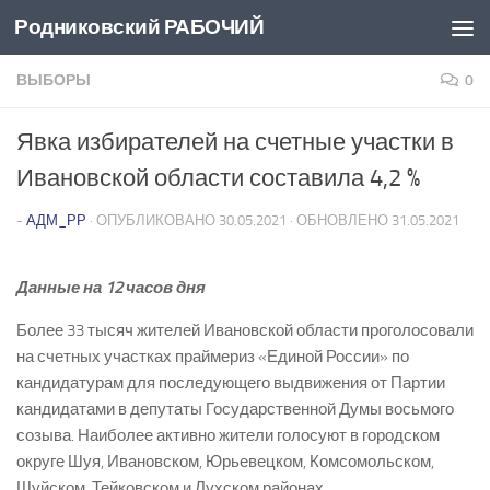
Родниковский РАБОЧИЙ
Перейти к содержимому
ВЫБОРЫ
0
Явка избирателей на счетные участки в
Ивановской области составила 4,2 %
-
АДМ_РР
· ОПУБЛИКОВАНО
30.05.2021
· ОБНОВЛЕНО
31.05.2021
Данные на 12 часов дня
Более 33 тысяч жителей Ивановской области проголосовали
на счетных участках праймериз «Единой России» по
кандидатурам для последующего выдвижения от Партии
кандидатами в депутаты Государственной Думы восьмого
созыва. Наиболее активно жители голосуют в городском
округе Шуя, Ивановском, Юрьевецком, Комсомольском,
Шуйском, Тейковском и Лухском районах.