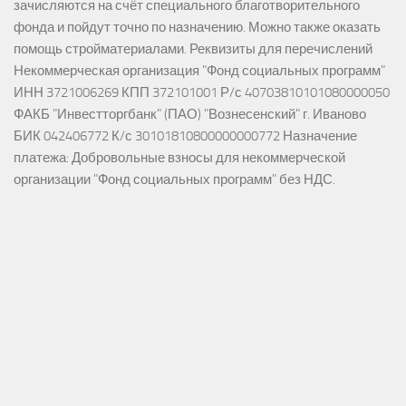
зачисляются на счёт специального благотворительного
фонда и пойдут точно по назначению. Можно также оказать
помощь стройматериалами. Реквизиты для перечислений
Некоммерческая организация "Фонд социальных программ"
ИНН 3721006269 КПП 372101001 Р/с 40703810101080000050
ФАКБ "Инвестторгбанк" (ПАО) "Вознесенский" г. Иваново
БИК 042406772 К/с 30101810800000000772 Назначение
платежа: Добровольные взносы для некоммерческой
организации "Фонд социальных программ" без НДС.