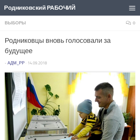
Родниковский РАБОЧИЙ
Перейти к содержимому
ВЫБОРЫ
0
Родниковцы вновь голосовали за
будущее
-
АДМ_РР
·
14.09.2018