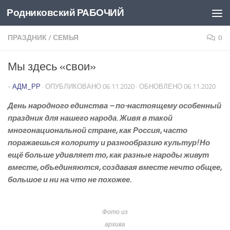
Родниковский РАБОЧИЙ
Перейти к содержимому
ПРАЗДНИК
/
СЕМЬЯ
0
Мы здесь «свои»
-
АДМ_РР
· ОПУБЛИКОВАНО
06.11.2020
· ОБНОВЛЕНО
06.11.2020
День народного единства – по-настоящему особенный
праздник для нашего народа. Живя в такой
многонациональной стране, как Россия, часто
поражаешься колориту и разнообразию культур! Но
ещё больше удивляет то, как разные народы живут
вместе, объединяются, создавая вместе нечто общее,
большое и ни на что не похожее.
Фото из
архива