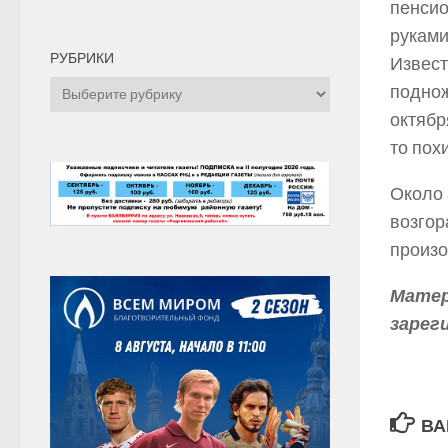
пенсио
руками
РУБРИКИ
Извест
Рубрики
поднож
октябр
то пох
Около 
возгор
произ
Матер
зарег
ВА