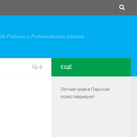
а Родники и Родниковского района
0
ЕЩЁ
Летний храм в Парском
отреставрируют