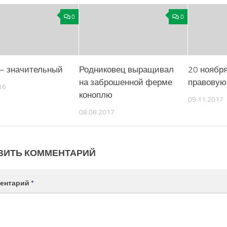
0
0
– значительный
Родниковец выращивал
20 ноябр
на заброшенной ферме
правовую
16
коноплю
09.11.2017
08.08.2017
ВИТЬ КОММЕНТАРИЙ
ентарий
*