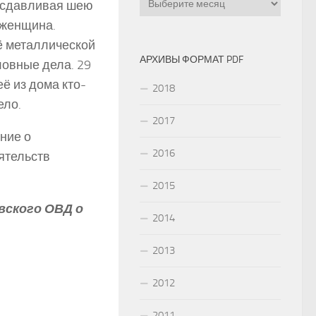
, сдавливая шею
 женщина.
ё металлической
АРХИВЫ ФОРМАТ PDF
ловные дела. 29
её из дома кто-
2018
ело.
2017
ние о
2016
ятельств
2015
вского ОВД о
2014
2013
2012
2011