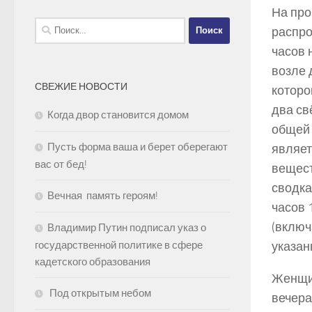
На про
Найти:
распро
часов 
возле 
СВЕЖИЕ НОВОСТИ
которо
два св
Когда двор становится домом
общей 
Пусть форма ваша и берет оберегают
являет
вас от бед!
вещест
сводка
Вечная память героям!
часов 
(включ
Владимир Путин подписал указ о
государственной политике в сфере
указан
кадетского образования
Женщин
Под открытым небом
вечера