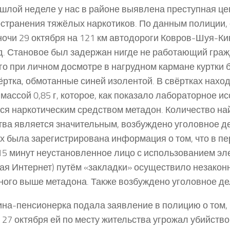
шлой неделе у нас в районе выявлена преступная це
странения тяжёлых наркотиков. По данным полиции, 
ночи 29 октября на 121 км автодороги Ковров-Шуя-Ки
д. Становое был задержан нигде не работающий граж
го при личном досмотре в нагрудном кармане куртки
ёртка, обмотанные синей изолентой. В свёртках нах
массой 0,85 г, которое, как показало лабораторное и
ся наркотическим средством метадон. Количество на
ва является значительным, возбуждено уголовное де
х была зарегистрирована информация о том, что в пер
15 минут неустановленное лицо с использованием эл
ая Интернет) путём «закладки» осуществило незакон
ного выше метадона. Также возбуждено уголовное де
а-пенсионерка подала заявление в полицию о том, 
 27 октября ей по месту жительства угрожал убийств