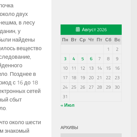
почка
около двух
нешма, в лесу
Август 2026
данин, у
 были найдены
Пн
Вт
Ср
Чт
Пт
Сб
Вс
одилось вещество
1
2
сследование,
3
4
5
6
7
8
9
йденного
10
11
12
13
14
15
16
ло. Позднее в
17
18
19
20
21
22
23
иод с 16 до 18
24
25
26
27
28
29
30
ектронных сетей
31
ный сбыт
« Июл
ло.
что около шести
АРХИВЫ
ом знакомый
Архивы