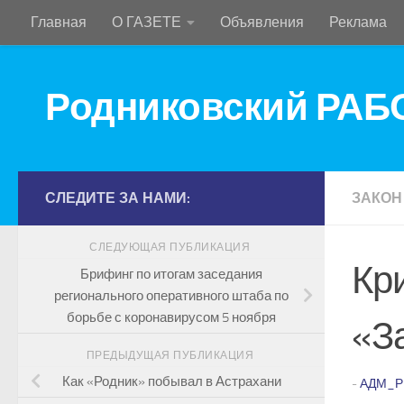
Главная
О ГАЗЕТЕ
Объявления
Реклама
Перейти к содержимому
Родниковский РА
СЛЕДИТЕ ЗА НАМИ:
ЗАКОН
СЛЕДУЮЩАЯ ПУБЛИКАЦИЯ
Кр
Брифинг по итогам заседания
регионального оперативного штаба по
борьбе с коронавирусом 5 ноября
«З
ПРЕДЫДУЩАЯ ПУБЛИКАЦИЯ
Как «Родник» побывал в Астрахани
-
АДМ_Р