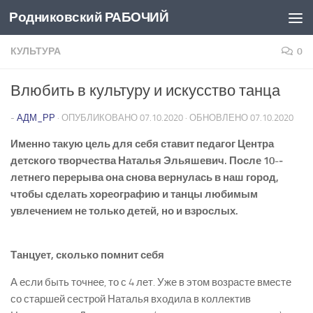
Родниковский РАБОЧИЙ
Перейти к содержимому
КУЛЬТУРА
0
Влюбить в культуру и искусство танца
-
АДМ_РР
· ОПУБЛИКОВАНО
07.10.2020
· ОБНОВЛЕНО
07.10.2020
Именно такую цель для себя ставит педагог Центра
детского творчества Наталья Эльяшевич. После 10-­
летнего перерыва она снова вернулась в наш город,
чтобы сделать хореографию и танцы любимым
увлечением не только детей, но и взрослых.
Танцует, сколько
помнит себя
А если быть точнее, то с 4 лет. Уже в этом возрасте вместе
со старшей сестрой Наталья входила в коллектив