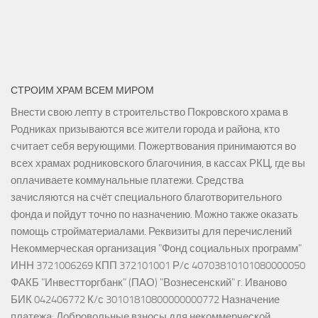
СТРОИМ ХРАМ ВСЕМ МИРОМ
Внести свою лепту в строительство Покровского храма в
Родниках призываются все жители города и района, кто
считает себя верующими. Пожертвования принимаются во
всех храмах родниковского благочиния, в кассах РКЦ, где вы
оплачиваете коммунальные платежи. Средства
зачисляются на счёт специального благотворительного
фонда и пойдут точно по назначению. Можно также оказать
помощь стройматериалами. Реквизиты для перечислений
Некоммерческая организация "Фонд социальных программ"
ИНН 3721006269 КПП 372101001 Р/с 40703810101080000050
ФАКБ "Инвестторгбанк" (ПАО) "Вознесенский" г. Иваново
БИК 042406772 К/с 30101810800000000772 Назначение
платежа: Добровольные взносы для некоммерческой