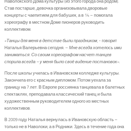
Наволокского Дома культуры (из этого города она родом).
Став постарше, девочка организовывала дворовые
концерты с чаепитием для бабушек, а в 14 – помогала
хореографу в местном Доме пионеров руководить
коллективом.
«Танцы для меня в детстве были праздником
, -­ говорит
Наталья Валерьевна сегодня. –
Мне всегда хотелось ими
заниматься.
Со своим хореографом насчет танцев
спорила всегда – у меня было своё видение постановок».
После школы училась в Ивановском колледже культуры.
Закончила его с красным дипломом. Потом уехала за
границу на 7 лет. В Европе россиянка танцевала в балетных
спектаклях, преподавала классический танец и была
художественным руководителем одного из местных
коллективов.
В 2009 году Наталья вернулась в Ивановскую область –
только не в Наволоки, а в Родники. Здесь в течение года она