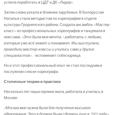
успела поработать в ЦДТ и ДК «Лидер».
Затем снова уехала в ближнее зарубежье. В Белоруссии
Наталья стала методистом по хореографии в отделе
культуры Гродненского района. Создала ансамбль «Мастер­-
класс» из профессиональных хореографов и танцевала в
нем сама.
«Это была моя мечта – работать с людьми,
которые уже всё знают и понимают. Мы выступали,
проводили мастер-­классы и учились сами у других
специалистов», -­
вспоминает собеседница.
Но и этот профессиональный опыт не стал последним в
послужном списке хореографа.
Столичные теории
и практики
Несколько лет наша героиня жила, работала и училась в
Москве.
«Москва мне нужна была для получения высшего
образования. Это я должна была сделать еще в 2001 году»
,