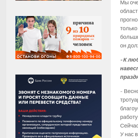
Мы оче
област
прогно
только
большо
он дол
-­ К 
навес
празд
-­ Вес
тротуа
благоу
работу
Сейчас
У нас 