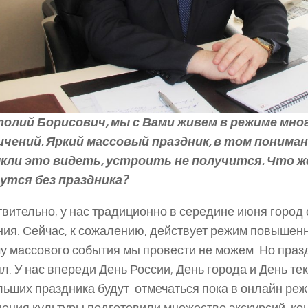
атолий Борисович, мы с Вами живем в режиме мн
ичений. Яркий массовый праздник, в том пониман
кли это видеть, устроить не получится. Что ж
утся без праздника?
ствительно, у нас традиционно в середине июня город
ия. Сейчас, к сожалению, действует режим повышенн
у массового события мы провести не можем. Но празд
л. У нас впереди День России, День города и День те
льших праздника будут отмечаться пока в онлайн ре
ения культуры подготовили множество экскурсий, ко