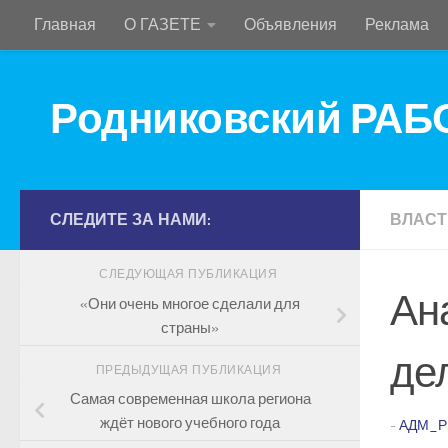
Главная
О ГАЗЕТЕ
Объявления
Реклама
Перейти к содержимому
Родниковский РА
СЛЕДИТЕ ЗА НАМИ:
ВЛАСТ
СЛЕДУЮЩАЯ ПУБЛИКАЦИЯ
Ан
«Они очень многое сделали для
страны»
де
ПРЕДЫДУЩАЯ ПУБЛИКАЦИЯ
Самая современная школа региона
ждёт нового учебного года
-
АДМ_Р