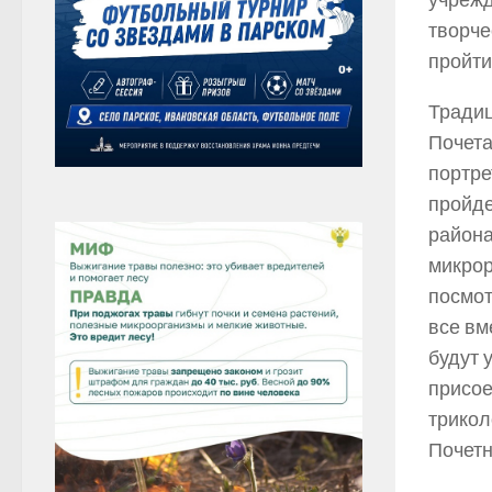
творче
пройти
Традиц
Почета
портре
пройде
района
микрор
посмот
все вм
будут 
присое
трикол
Почетн