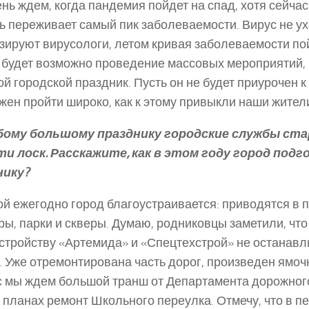
нь ждем, когда пандемия пойдет на спад, хотя сейча
ь переживает самый пик заболеваемости. Вирус не ухо
зируют вирусологи, летом кривая заболеваемости пой
 будет возможно проведение массовых мероприятий,
й городской праздник. Пусть он не будет приурочен к
жен пройти широко, как к этому привыкли наши жител
любому большому празднику городские службы с
ти лоск. Расскажите, как в этом году город подг
нику?
ной ежегодно город благоустраивается: приводятся в 
ры, парки и скверы. Думаю, родниковцы заметили, чт
стройству «Артемида» и «Спецтехстрой» не останав
. Уже отремонтирована часть дорог, произведен ямоч
 мы ждем большой транш от Департамента дорожного
в планах ремонт Школьного переулка. Отмечу, что в п