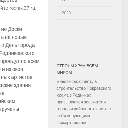
е rodniki37.ru,
2010
тие Доски
ть на новые
 и День города
 Родниковского
 проедут по всем
СТРОИМ ХРАМ ВСЕМ
 и из окон
МИРОМ
ных артистов,
Внести свою лепту в
одские здания
строительство Покровского
ев
храма в Родниках
ийским
призываются все жители
 вручены
города и района, кто считает
себя верующими.
.
Пожертвования