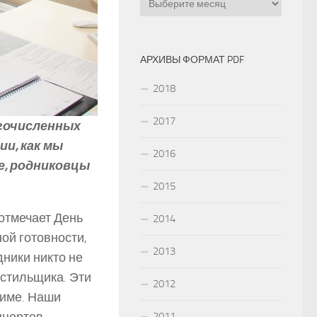
АРХИВЫ ФОРМАТ PDF
2018
2017
огочисленных
ии, как мы
2016
е, родниковцы
2015
 отмечает День
2014
ой готовности,
2013
ники никто не
кстильщика. Эти
2012
жиме. Наши
нцертов,
2011