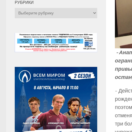
РУБРИКИ
Рубрики
-­ Ан
огран
привы
остан
-­ Дей
рожден
поэтом
отменя
три бо
учрежд