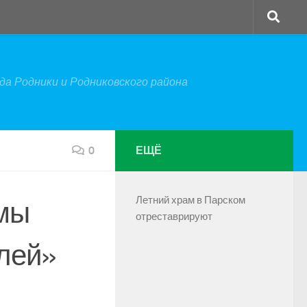
а Родники и Родниковского района
0
ЕЩЁ
Летний храм в Парском
 мы
отреставрируют
лей»