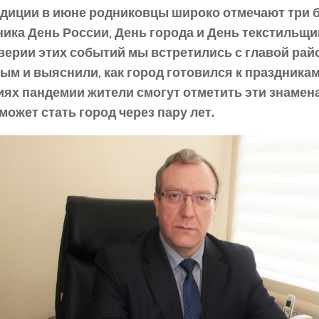
адиции в июне родниковцы широко отмечают три
ика День России, День города и День текстильщик
верии этих событий мы встретились с главой ра
м и выяснили, как город готовился к праздникам,
иях пандемии жители смогут отметить эти знамен
может стать город через пару лет.