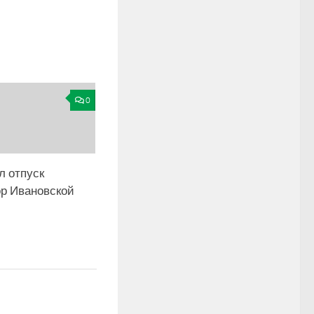
0
л отпуск
ор Ивановской