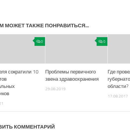
М МОЖЕТ ТАКЖЕ ПОНРАВИТЬСЯ...
0
0
реля сократили 10
Проблемы первичного
Где прове
тов
звена здравоохранения
губернат
альных
области?
29.08.2019
иков
17.08.2017
21
ВИТЬ КОММЕНТАРИЙ