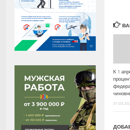
ВА
К 1 ап
процен
федер
чиновн
31.03.20
ДОБА