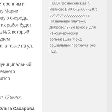
(ПАО) "Вознесенский" г.
сторонним и
Иваново БИК 042406772 К/с
цу Марии
30101810800000000772
ервую очередь,
Назначение платежа:
тих работ будет
Добровольные взносы для
а №5, который
некоммерческой
будем
организации "Фонд
социальных программ" без
, а также на ул.
НДС.
 Муниципальный
немного
зятся
т 10 июня.
Ольга Сахарова