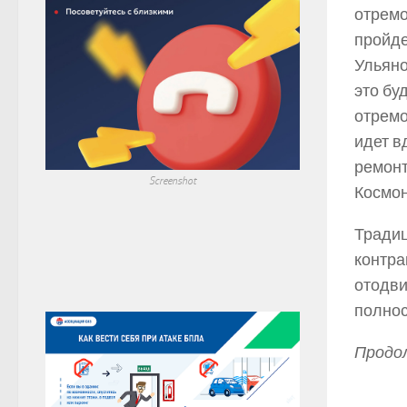
отремо
пройде
Ульяно
это бу
отремо
идет в
ремонт
Screenshot
Космон
Традиц
контра
отодви
полно
Продол