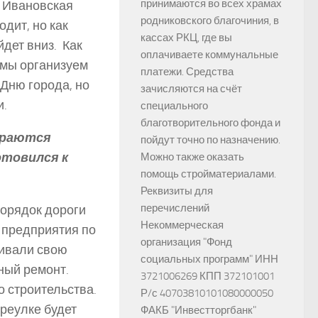
принимаются во всех храмах
с Ивановская
родниковского благочиния, в
дит, но как
кассах РКЦ, где вы
дет вниз. Как
оплачиваете коммунальные
 мы организуем
платежи. Средства
 Дню города, но
зачисляются на счёт
и.
специального
благотворительного фонда и
тараются
пойдут точно по назначению.
отовился к
Можно также оказать
помощь стройматериалами.
Реквизиты для
перечислений
порядок дороги
Некоммерческая
о предприятия по
организация "Фонд
ливали свою
социальных программ" ИНН
ный ремонт.
3721006269 КПП 372101001
 строительства.
Р/с 40703810101080000050
ереулке будет
ФАКБ "Инвестторгбанк"