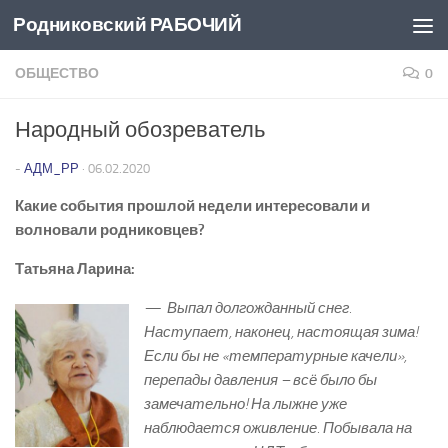
Родниковский РАБОЧИЙ
Перейти к содержимому
ОБЩЕСТВО
0
Народный обозреватель
-
АДМ_РР
·
06.02.2020
Какие события прошлой недели интересовали и
волновали родниковцев?
Татьяна Ларина:
— Выпал долгожданный снег.
Наступает, наконец, настоящая зима!
Если бы не «температурные качели»,
перепады давления – всё было бы
замечательно! На лыжне уже
наблюдается оживление. Побывала на