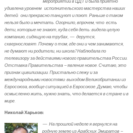
мероприятии в ЦДТ и была приятно
удивлена уровнем исполнительского мастерства наших
детей: они прекрасно танцуют и поют. Раньше о таком
нельзя было и мечтать. Огорчило, впрочем, что есть
дети, которые не знают, куда себя деть: видела целую
компанию, сидящую на трубах, — дерутся,
сквернословят. Почему о том, где они и чем занимаются,
не думают ни родители, ни школа? Наблюдала по
телевизору за действиями нового правительства России.
Отставка Правительства – явление новое. Считаю, это
признак цивилизации. Пристально слежу и за
международными новостями: выходом Великобритании из
Евросоюза, вообще ситуацией в Евросоюзе. Думаю, чтобы
осмысленно жить, нужно знать, что делается в стране и в
мире.
Николай
Харьков:
— На прошлой неделе я вернулся на
родную землю из Арабских Эмиратов –