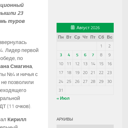
диционный
вышли 23
семь туров
Август 2026
Пн
Вт
Ср
Чт
Пт
Сб
Вс
азвернулась
1
2
4. Лидер первой
3
4
5
6
7
8
9
обеде, по
10
11
12
13
14
15
16
ана Смагина
,
17
18
19
20
21
22
23
лы №4 и ничья с
24
25
26
27
28
29
30
не позволили
ереходящего
31
нтральной
« Июл
Т (11 очков).
вал
Кирилл
АРХИВЫ
тельный
Архивы