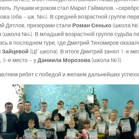
тель. Лучшим игроком стал Марат Гаймалов, «серебр
ова (оба – шк. №4). В средней возрастной группе пе
й Дятлов, призерами стали
Роман Сенько
(школа №3
 (школа №4). В младшей возрастной группе судьба п
сь в последнем туре, где Дмитрий Тихомиров оказал
 Зайцевой
(ЦГ школа). В итоге Дмитрий занял 1-е ме
, 3-е место – у
Даниила Морозова
(школа №3).
вляем ребят с победой и желаем дальнейших успехо