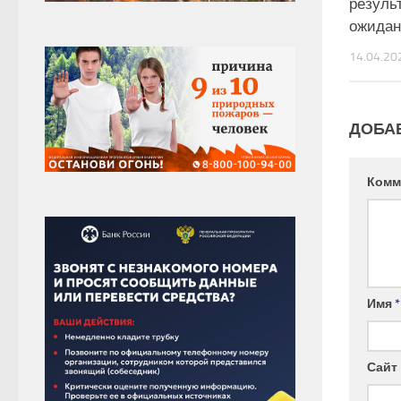
резуль
ожида
14.04.20
ДОБА
Комм
Имя
*
Сайт