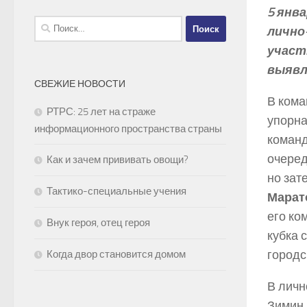
5 янв
Найти:
лично
участ
выявл
СВЕЖИЕ НОВОСТИ
В кома
РТРС: 25 лет на страже
упорна
информационного пространства страны
коман
очеред
Как и зачем прививать овощи?
но зат
Тактико-специальные учения
Марат
его ко
Внук героя, отец героя
кубка 
городс
Когда двор становится домом
В личн
Зимин 