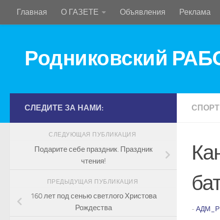
Главная
О ГАЗЕТЕ
Объявления
Реклама
Перейти к содержимому
Родниковский РА
СЛЕДИТЕ ЗА НАМИ:
СПОРТ
СЛЕДУЮЩАЯ ПУБЛИКАЦИЯ
Ка
Подарите себе праздник. Праздник
чтения!
ба
ПРЕДЫДУЩАЯ ПУБЛИКАЦИЯ
160 лет под сенью светлого Христова
Рождества
-
АДМ_Р