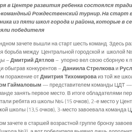
аря в Центре развития ребенка состоялся тра
-командный Рождественский турнир. На старт 
ника из пяти школ города и района, которые в 
яли победителя
ндном зачете вышли на старт шесть команд. Здесь р
я борьба между Центральной городской и школой №
ды –
Дмитрий Дятлов
– упорно вел свою сборную к п
и обыграв конкурентов –
Даниила Стрелкова
и
Русл
ем поражение от
Дмитрия Тихомирова
из той же шко
ом Гаймаловым
— представителем команды ЦДТ — 
манде занять первое место. В итоге обладателями п
стали ребята из школы №4 (15 очков), 2-е место у Це
кой школы (13,5 очков), 3-место завоевала команда ЦД
ом зачете в старшей возрастной группе бронзу завое
(школа №3), а вот победителя выявил лишь дополни