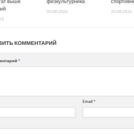
тат выше
физкультурника
спортивн
ний
05.08.2020
26.08.2024
23
ВИТЬ КОММЕНТАРИЙ
ентарий
*
Email
*