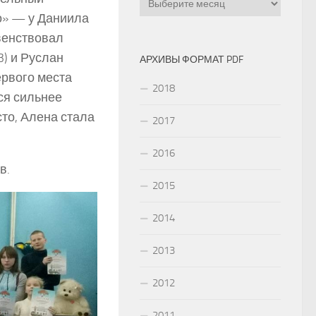
о» — у Даниила
рвенствовал
) и Руслан
АРХИВЫ ФОРМАТ PDF
ервого места
2018
ся сильнее
сто, Алена стала
2017
2016
в.
2015
2014
2013
2012
2011