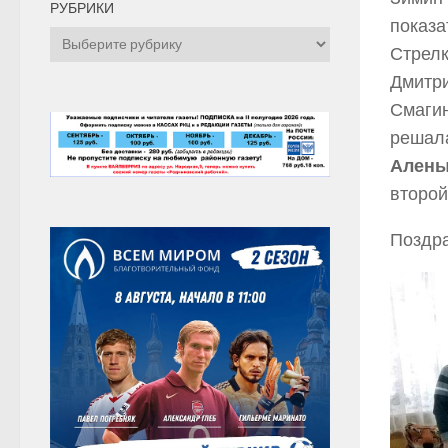
РУБРИКИ
показа
Рубрики
Стрелк
Дмитри
Смагин
решала
Алены
второй
Поздра