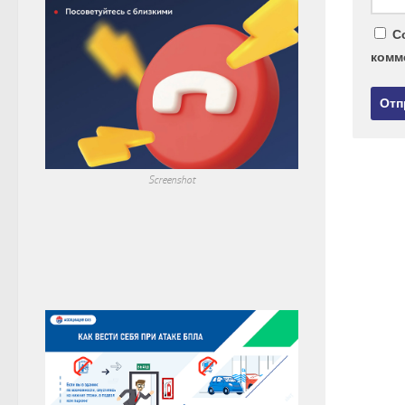
С
комм
Screenshot