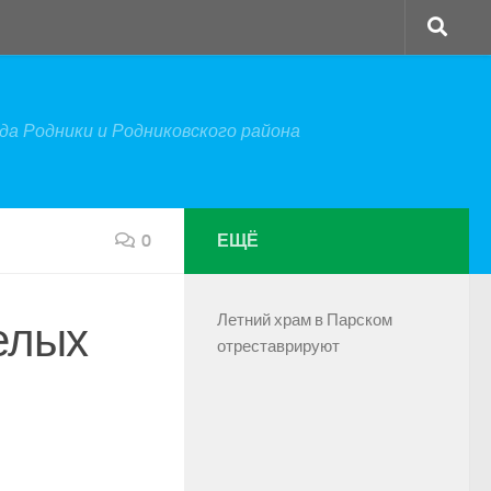
а Родники и Родниковского района
0
ЕЩЁ
Летний храм в Парском
елых
отреставрируют