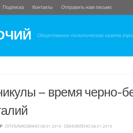
Подписка
Контакты
Отправить нам письмо
БОЧИЙ
Общественно-политическая газета город
никулы – время черно-б
талий
Р
· ОПУБЛИКОВАНО
08.01.2019
· ОБНОВЛЕНО
08.01.2019