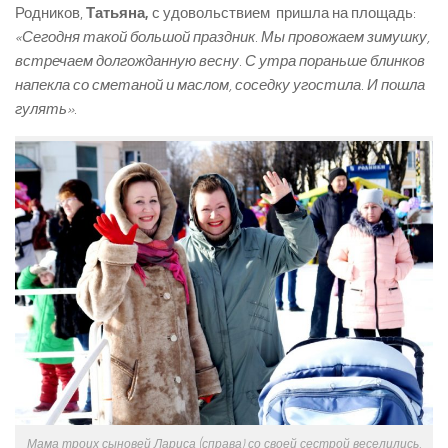
Родников,
Татьяна,
с удовольствием пришла на площадь:
«Сегодня такой большой праздник. Мы провожаем зимушку,
встречаем долгожданную весну. С утра пораньше блинков
напекла со сметаной и маслом, соседку угостила. И пошла
гулять».
Мама троих сыновей Лариса (справа) со своей сестрой веселились,