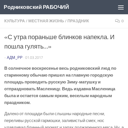
Родниковский РАБОЧИЙ
Перейти к содержимому
КУЛЬТУРА
/
МЕСТНАЯ ЖИЗНЬ
/
ПРАЗДНИК
0
«С утра пораньше блинков напекла. И
пошла гулять…»
-
АДМ_РР
·
01.03.2017
В солнечное воскресенье весь родниковский люд по
старинному обычаю пришел на главную городскую
площадь проводить русскую Зиму-матушку и
отпраздновать Масленицу. Ведь издавна Масленица
была и остается самым ярким, веселым народным
праздником.
Далеко от площади были слышны народные песни,
переливы русской гармошки, заливистый смех, нос
улавливал блинный аромат и запах поджаренного мяса. Ну, а