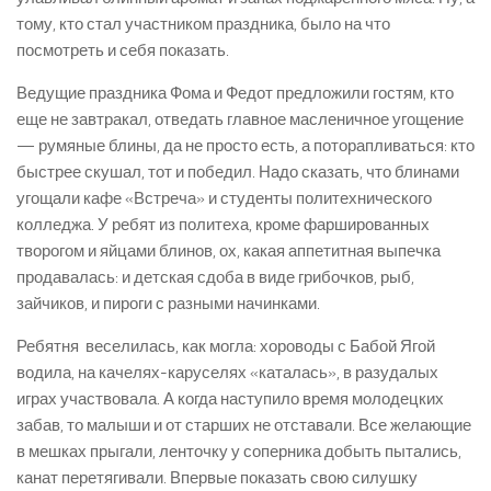
тому, кто стал участником праздника, было на что
посмотреть и себя показать.
Ведущие праздника Фома и Федот предложили гостям, кто
еще не завтракал, отведать главное масленичное угощение
— румяные блины, да не просто есть, а поторапливаться: кто
быстрее скушал, тот и победил. Надо сказать, что блинами
угощали кафе «Встреча» и студенты политехнического
колледжа. У ребят из политеха, кроме фаршированных
творогом и яйцами блинов, ох, какая аппетитная выпечка
продавалась: и детская сдоба в виде грибочков, рыб,
зайчиков, и пироги с разными начинками.
Ребятня веселилась, как могла: хороводы с Бабой Ягой
водила, на качелях-каруселях «каталась», в разудалых
играх участвовала. А когда наступило время молодецких
забав, то малыши и от старших не отставали. Все желающие
в мешках прыгали, ленточку у соперника добыть пытались,
канат перетягивали. Впервые показать свою силушку