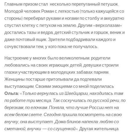
Главным призом стал несколько перепуганный петушок.
Молодой человек Роман с легкостью (только кажущейся со
стороны) перебирал руками и ногами по столбу и аккуратно
спустил клетку с петухом на землю. Другим «верхолазам»
достались тазы и ведра, детский стульчик и горшок, веник и
даже почтовый ящик. Зрители подбадривали каждого и
сочувствовали тем, у кого пока не получалось.
Настроение у многих было великолепным: родители
любовались на своих играющих детей, девушки строили
глазки участвующим в молодецких забавах парням.
Женщины постарше притопывали да подпевали
выступающим. Своими эмоциями со мной поделилась
Ольга:
«
Только вернулась из Швейцарии, находилась там
по работе три месяца. Так соскучилась по русской речи, по
березкам, по елочкам. Поняла, что лучше России нет на
всем белом свете. Сегодня пришла посмотреть на свою
внучку, она выступает. Дома блинов напекла: люблю со
сметаной, внучки — со сгущенкой».
Другая жительница