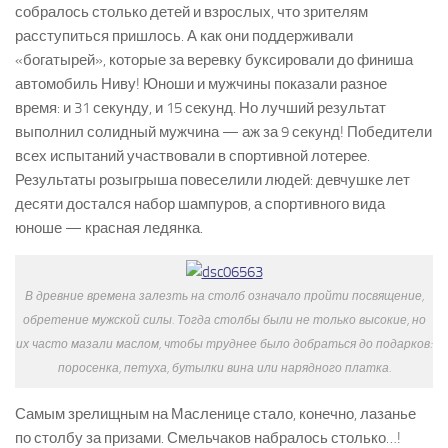
собралось столько детей и взрослых, что зрителям
расступиться пришлось. А как они поддерживали
«богатырей», которые за веревку буксировали до финиша
автомобиль Ниву! Юноши и мужчины показали разное
время: и 31 секунду, и 15 секунд. Но лучший результат
выполнил солидный мужчина — аж за 9 секунд! Победители
всех испытаний участвовали в спортивной лотерее.
Результаты розыгрыша повеселили людей: девчушке лет
десяти достался набор шампуров, а спортивного вида
юноше — красная ледянка.
В древние времена залезть на столб означало пройти посвящение,
обретение мужской силы. Тогда столбы были не только высокие, но
их часто мазали маслом, чтобы труднее было добраться до подарков:
поросенка, петуха, бутылки вина или нарядного платка.
Самым зрелищным на Масленице стало, конечно, лазанье
по столбу за призами. Смельчаков набралось столько…!