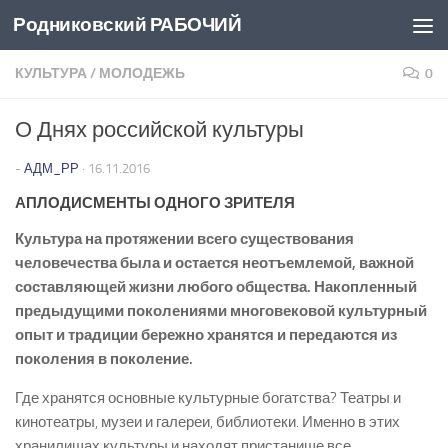
Родниковский РАБОЧИЙ
Перейти к содержимому
КУЛЬТУРА
/
МОЛОДЕЖЬ
0
О Днях российской культуры
-
АДМ_РР
·
16.11.2016
АПЛОДИСМЕНТЫ ОДНОГО ЗРИТЕЛЯ
Культура на протяжении всего существования
человечества была и остается неотъемлемой, важной
составляющей жизни любого общества. Накопленный
предыдущими поколениями многовековой культурный
опыт и традиции бережно хранятся и передаются из
поколения в поколение.
Где хранятся основные культурные богатства? Театры и
кинотеатры, музеи и галереи, библиотеки. Именно в этих
хранилищах культуры и находят пристанище все