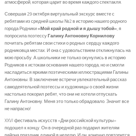
атмосферой, которая царит во время каждого спектакля.
Совершая 29 октября виртуальный экскурс вместе с
ребятами из средней школы №2 в историю нашего родного
города Родники
«Мой край родной и я дышу тобой»
, я
попросила поэтессу
Галину Антоновну Корнилову
почитать ребятам свои стихи о родных сердцу каждого
родниковца местах. И она с удовольствием откликнулась на
мою просьбу. А школьники не только окунулись в историю
Родников к истокам основания нашего города, но и смогли
насладиться яркими поэтическими иллюстрациями Галины
Антоновны. В заключение встречи увлекательный рассказ
самодеятельной поэтессы и художницы о своей жизни
настолько покорил ребят, что они не хотели отпускать
Галину Антоновну. Меня это только обрадовало. Значит все
не напрасно!
XXVI фестиваль искусств «Дни российской культуры»
подошел к концу. Он в очередной раз подарил жителям
района праздник длиной в неделю. И он, конечно,повторится.