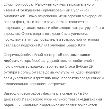
27 октября собрал Районный конкурс выразительного
чтения
«Послушайте»
организованный Публичной
библиотекой. Скажу откровенно, меня поразил в очередной
раз тот факт, что в нашем районе такое количество
потрясающе талантливых и обожающих литературу ребят и
взрослых. Очень рада и, не скрою, была удивлена,
поскольку в этот год победителем во взрослой категории
стала моя подружка Юлия Голубева! Браво, Юля!
Фееричный юбилейный концерт
«В вечном поиске
любви»,
который собрал друзей, коллег, любителей и
поклонников эстрадного творчества Стаса Дубова 29
октября в большом зале дома культуры «Лидер» подарил
всем участникам и зрителям шоу невероятно праздничное и
эмоционально-взрывное настроение.
Завершил свою работу фестиваль опереттой в 3-х
действиях Ивановского музыкального театра
«Цыганский
барон».
Уникальные академические партии вокалистов