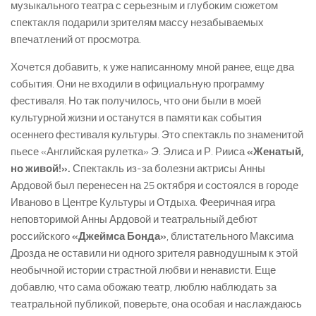
музыкального театра с серьезным и глубоким сюжетом
спектакля подарили зрителям массу незабываемых
впечатлений от просмотра.
Хочется добавить, к уже написанному мной ранее, еще два
события. Они не входили в официальную программу
фестиваля. Но так получилось, что они были в моей
культурной жизни и останутся в памяти как события
осеннего фестиваля культуры. Это спектакль по знаменитой
пьесе «Английская рулетка» Э. Элиса и Р. Рииса
«Женатый,
но живой!».
Спектакль из-за болезни актрисы Анны
Ардовой был перенесен на 25 октября и состоялся в городе
Иваново в Центре Культуры и Отдыха. Фееричная игра
неповторимой Анны Ардовой и театральный дебют
российского
«Джеймса Бонда»
, блистательного Максима
Дрозда не оставили ни одного зрителя равнодушным к этой
необычной истории страстной любви и ненависти. Еще
добавлю, что сама обожаю театр, люблю наблюдать за
театральной публикой, поверьте, она особая и наслаждаюсь