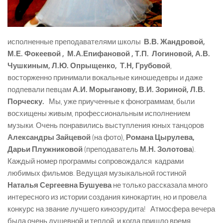
исполненные преподавателями школы
В.В. Жандровой,
М.Е. Фокеевой , М.А.Епифановой , Т.П. Логиновой, А.В.
Чушкиным, Л.Ю. Опрыщенко, Т.Н, Грубовой
,
восторженно принимали вокальные киношедевры и даже
подпевали певцам
А.И. Морыганову, В.И. Зориной, Л.В.
Порческу.
Мы, уже приученные к фонограммам, были
восхищены живым, профессиональным исполнением
музыки. Очень понравились выступления юных танцоров
Александры Зайцевой
(на фото),
Романа Цырулева,
Дарьи Плужниковой
(преподаватель
М.Н. Золотова
).
Каждый номер программы сопровождался кадрами
любимых фильмов. Ведущая музыкальной гостиной
Наталья Сергеевна Бушуева
не только рассказала много
интересного из истории создания кинокартин, но и провела
конкурс на звание лучшего киноэрудита! Атмосфера вечера
была очень душевной и теплой, и когда пришло время