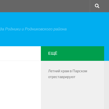
а Родники и Родниковского района
ЕЩЁ
Летний храм в Парском
отреставрируют