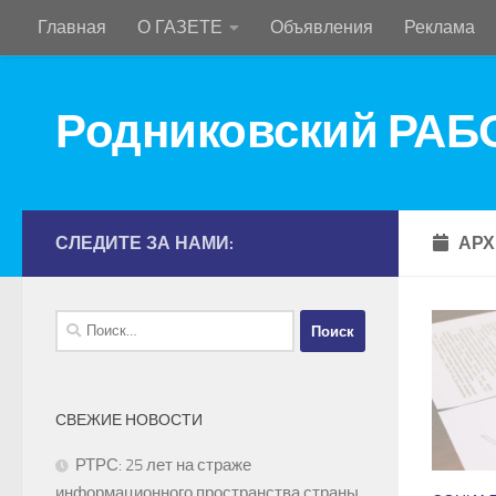
Главная
О ГАЗЕТЕ
Объявления
Реклама
Перейти к содержимому
Родниковский РА
СЛЕДИТЕ ЗА НАМИ:
АРХ
Найти:
СВЕЖИЕ НОВОСТИ
РТРС: 25 лет на страже
информационного пространства страны