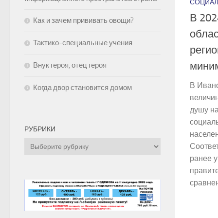
СОЦИАЛ
В 202
Как и зачем прививать овощи?
облас
Тактико-специальные учения
реги
мини
Внук героя, отец героя
В Иван
Когда двор становится домом
величи
душу н
социал
РУБРИКИ
населен
Рубрики
Соотве
ранее 
правите
сравнен