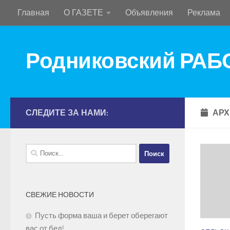
Главная
О ГАЗЕТЕ
Объявления
Реклама
Перейти к содержимому
Родниковский РА
СЛЕДИТЕ ЗА НАМИ:
АРХ
Найти:
СВЕЖИЕ НОВОСТИ
Пусть форма ваша и берет оберегают
вас от бед!