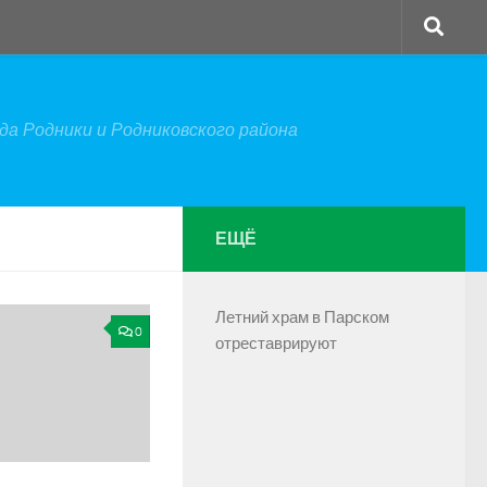
а Родники и Родниковского района
ЕЩЁ
Летний храм в Парском
0
отреставрируют