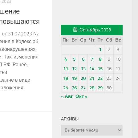
9.2023
ушение
а повышаются
Сентябрь 2023
от 31.07.2023 №
Пн
Вт
Ср
Чт
Пт
Сб
Вс
ения в Кодекс об
авонарушениях
1
2
3
. Так, изменения
4
5
6
7
8
9
10
П РФ. Ранее,
11
12
13
14
15
16
17
тьи
18
19
20
21
22
23
24
зание в виде
наложения
25
26
27
28
29
30
« Авг
Окт »
АРХИВЫ
Архивы