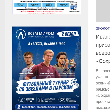
ЭКОЛОГ
Ивано
присо
всеро
«Сох
Всерос
уже пят
осенний
рамках
«Сохра
проекта
высажен