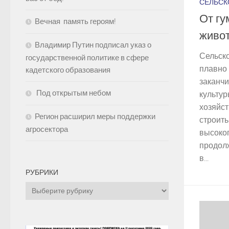
СЕЛЬСК
От гу
Вечная память героям!
живо
Владимир Путин подписал указ о
Сельск
государственной политике в сфере
плавно 
кадетского образования
заканчи
Под открытым небом
культур
хозяйст
Регион расширил меры поддержки
строить
агросектора
высоко
продол
в...
РУБРИКИ
Рубрики