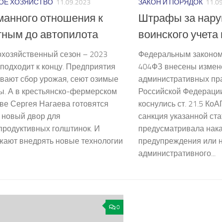
ОЕ ХОЗЯЙСТВО
11.09.2023
ЗАКОН И ПОРЯДОК
11.0
манного отношения к
Штрафы за нар
тным до автопилота
воинского учет
охозяйственный сезон – 2023
Федеральным законом 
подходит к концу. Предприятия
404­ФЗ внесены измен
вают сбор урожая, сеют озимые
административных пр
ы. А в крестьянско-фермерском
Российской Федерации
ве Сергея Нагаева готовятся
коснулись ст. 21.5 КоА
 новый двор для
санкция указанной ста
продуктивных голштинок. И
предусматривала нака
жают внедрять новые технологии
предупреждения или 
административного...
0