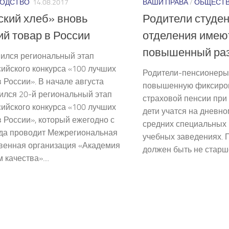
ОДСТВО
14.08.2017
ВАШИ ПРАВА
/
ОБЩЕСТ
кий хлеб» вновь
Родители студен
й товар в России
отделения имею
повышенный раз
ился региональный этап
ийского конкурса «100 лучших
Родители-пенсионеры
 России». В начале августа
повышенную фиксиров
ился 20-й региональный этап
страховой пенсии при 
ийского конкурса «100 лучших
дети учатся на дневно
 России», который ежегодно с
средних специальных
ода проводит Межрегиональная
учебных заведениях. 
венная организация «Академия
должен быть не старше
 качества»....