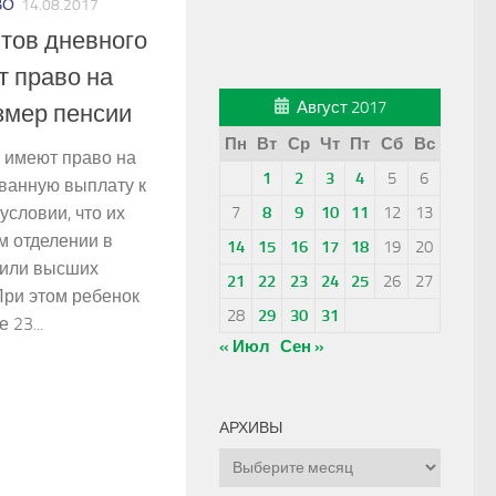
ВО
14.08.2017
тов дневного
т право на
Август 2017
мер пенсии
Пн
Вт
Ср
Чт
Пт
Сб
Вс
 имеют право на
1
2
3
4
5
6
анную выплату к
условии, что их
7
8
9
10
11
12
13
м отделении в
14
15
16
17
18
19
20
 или высших
21
22
23
24
25
26
27
При этом ребенок
28
29
30
31
 23...
« Июл
Сен »
АРХИВЫ
Архивы