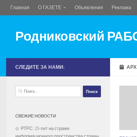
Главная
О ГАЗЕТЕ
Объявления
Реклама
Перейти к содержимому
Родниковский РА
СЛЕДИТЕ ЗА НАМИ:
АРХ
Найти:
СВЕЖИЕ НОВОСТИ
РТРС: 25 лет на страже
информационного пространства страны