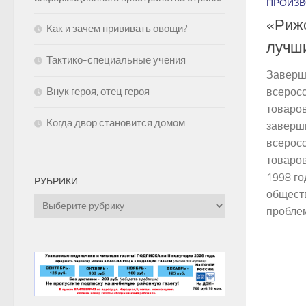
ПРОИЗВ
«Рижс
Как и зачем прививать овощи?
лучши
Тактико-специальные учения
Заверш
всеросс
Внук героя, отец героя
товаров
Когда двор становится домом
заверш
всеросс
товаров
1998 г
РУБРИКИ
общест
Рубрики
проблем