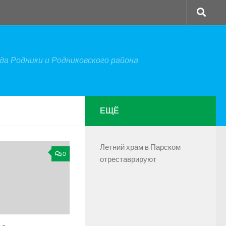
а Родники и Родниковского района
ЕЩЁ
Летний храм в Парском
0
отреставрируют