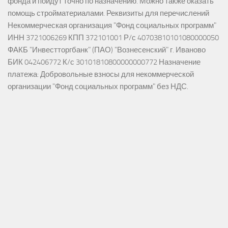
фонда и пойдут точно по назначению. Можно также оказать
помощь стройматериалами. Реквизиты для перечислений
Некоммерческая организация "Фонд социальных программ"
ИНН 3721006269 КПП 372101001 Р/с 40703810101080000050
ФАКБ "Инвестторгбанк" (ПАО) "Вознесенский" г. Иваново
БИК 042406772 К/с 30101810800000000772 Назначение
платежа: Добровольные взносы для некоммерческой
организации "Фонд социальных программ" без НДС.