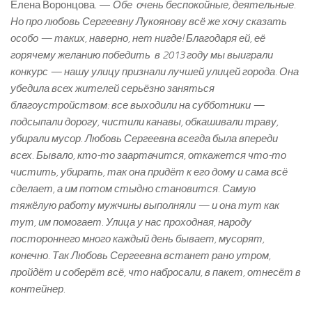
Елена Воронцова. —
Обе очень беспокойные, деятельные.
Но про любовь Сергеевну Лукоянову всё же хочу сказать
особо — таких, наверно, нет нигде! Благодаря ей, её
горячему желанию победить в 2013 году мы выиграли
конкурс — нашу улицу признали лучшей улицей города. Она
убедила всех жителей серьёзно заняться
благоустройством: все выходили на субботники —
подсыпали дорогу, чистили канавы, обкашивали траву,
убирали мусор. Любовь Сергеевна всегда была впереди
всех. Бывало, кто-то заартачится, откажется что-то
чистить, убирать, так она придёт к его дому и сама всё
сделает, а им потом стыдно становится. Самую
тяжёлую работу мужчины выполняли — и она тут как
тут, им помогает. Улица у нас проходная, народу
постороннего много каждый день бывает, мусорят,
конечно. Так Любовь Сергеевна встанет рано утром,
пройдёт и соберёт всё, что набросали, в пакет, отнесёт в
контейнер.