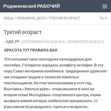
Родниковский РАБОЧИЙ
Перейти к содержимому
ЛИЦА
/
ЛЮБИМОЕ ДЕЛО
/
ТРЕТИЙ ВОЗРАСТ
0
Третий возраст
-
АДМ_РР
· ОПУБЛИКОВАНО
28.09.2016
· ОБНОВЛЕНО
28.09.2016
КРАСОТА ТУТ ПРАВИЛА БАЛ
Отсчитывает свои последние календарные дни
сентябрь. Готовится передать эстафету октябрю. В эту
пору Совет ветеранов комбината традиционно удивляет
нас плодами трудов и талантов пожилых
текстильщиков. Не стал исключением и этот год.
Выставка «Умелые руки», открывшаяся в зале на
втором этаже Молодёжно-спортивного центра, снова
вызвала живой интерес любителей прекрасного. 25
участников благородного «третьего возраста»