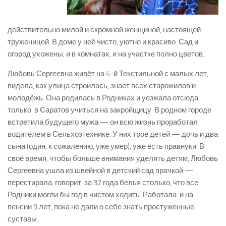
действительно милой и скромной женщиной, настоящей
труженицей. В доме у неё чисто, уютно и красиво. Сад и
огород ухожены, и в комнатах, и на участке полно цветов.
Любовь Сергеевна живёт на 4-й Текстильной с малых лет,
видела, как улица строилась, знает всех старожилов и
молодёжь. Она родилась в Родниках и уезжала отсюда
только в Саратов учиться на закройщицу. В родном городе
встретила будущего мужа — он всю жизнь проработал
водителем в Сельхозтехнике. У них трое детей — дочь и два
сына (один, к сожалению, уже умер), уже есть правнуки. В
своё время, чтобы больше внимания уделять детям, Любовь
Сергеевна ушла из швейной в детский сад прачкой —
перестирала, говорит, за 32 года белья столько, что все
Родники могли бы год в чистом ходить. Работала и на
пенсии 9 лет, пока не дали о себе знать простуженные
суставы.