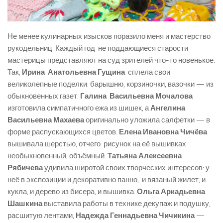
Не менее кулинарных изысков поразило меня и мастерство
рукодельниц. Каждый год не поддающиеся старости
мастерицы представляют на суд зрителей что-то новенькое.
Так,
Ирина Анатольевна Гущина
сплела свои
великолепные поделки: барышню, корзиночки, вазочки — из
обыкновенных газет.
Галина Васильевна Мочалова
изготовила симпатичного ежа из шишек, а
Ангелина
Васильевна Махаева
оригинально уложила салфетки — в
форме распускающихся цветов.
Елена Ивановна Чичёва
вышивала шерстью, отчего рисунок на её вышивках
необыкновенный, объёмный.
Татьяна Алексеевна
Рябичева
удивила широтой своих творческих интересов: у
неё в экспозиции и декоративно панно, и вязаный жилет, и
кукла, и дерево из бисера, и вышивка.
Ольга Аркадьевна
Шашкина
выставила работы в технике декупаж и подушку,
расшитую лентами,
Надежда Геннадьевна Чичикина
—