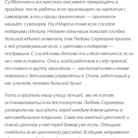
Субботники и воскресники она умеет превращать в
праздник: после работы всех приглашает на чаепитие с
самоваром, а то и призы приготовит — прихваток
нашьёт, сувениров. На 8 Марта тоже всех соседок
подарками оделила. Недавно одна наша пожилая соседка
большой юбилей отмечала, так Любовь Сергеевна пришла
к ней утром раньше всех, с цветами и подарком —
поздравила. С соседскими детьми то и дело нянчится, если
не с кем оставить. Она и, когда работала в саду прачкой,
постоянно в группу приходила — воспитателям и няням
помогала с детишками управляться. Очень заботливый у
нас уличком, человек большой души!
Хоть и признали нашу улицу лучшей, мы не хотим
останавливаться на достигнутом. Любовь Сергеевна
уговорила нас высадить перед каждым домом цветы в
автомобильные покрышки. Сама она заядлый цветовод, и
такой цветник у неё перед домом уже есть. Обещала
снабдить всех цветочной рассадой. В общем, непременно