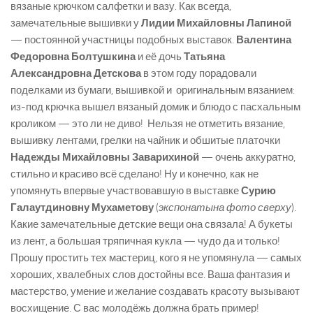
вязаные крючком салфетки и вазу. Как всегда,
замечательные вышивки у
Лидии Михайловны Лапиной
— постоянной участницы подобных выставок.
Валентина
Федоровна Болтушкина
и её дочь
Татьяна
Александровна Детскова
в этом году порадовали
поделками из бумаги, вышивкой и оригинальным вязанием:
из-под крючка вышел вязаный домик и блюдо с пасхальным
кроликом — это ли не диво! Нельзя не отметить вязание,
вышивку лентами, грелки на чайник и обшитые платочки
Надежды Михайловны Заварихиной
— очень аккуратно,
стильно и красиво всё сделано! Ну и конечно, как не
упомянуть впервые участвовавшую в выставке
Сурию
Галаутдиновну Мухаметову
(
экспонатына фото сверху
).
Какие замечательные детские вещи она связала! А букеты
из лент, а большая тряпичная кукла — чудо да и только!
Прошу простить тех мастериц, кого я не упомянула — самых
хороших, хвалебных слов достойны все. Ваша фантазия и
мастерство, умение и желание создавать красоту вызывают
восхищение. С вас молодёжь должна брать пример!