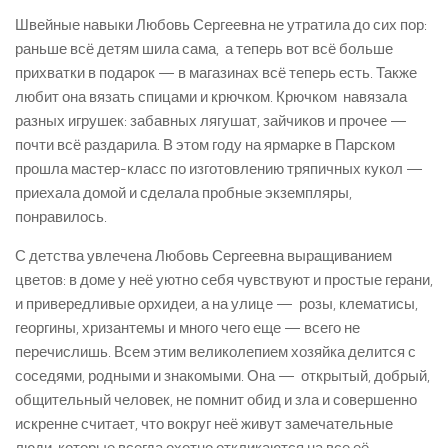
Швейные навыки Любовь Сергеевна не утратила до сих пор:
раньше всё детям шила сама, а теперь вот всё больше
прихватки в подарок — в магазинах всё теперь есть. Также
любит она вязать спицами и крючком. Крючком навязала
разных игрушек: забавных лягушат, зайчиков и прочее —
почти всё раздарила. В этом году на ярмарке в Парском
прошла мастер-класс по изготовлению тряпичных кукол —
приехала домой и сделала пробные экземпляры,
понравилось.
С детства увлечена Любовь Сергеевна выращиванием
цветов: в доме у неё уютно себя чувствуют и простые герани,
и привередливые орхидеи, а на улице — розы, клематисы,
георгины, хризантемы и много чего еще — всего не
перечислишь. Всем этим великолепием хозяйка делится с
соседями, родными и знакомыми. Она — открытый, добрый,
общительный человек, не помнит обид и зла и совершенно
искренне считает, что вокруг неё живут замечательные