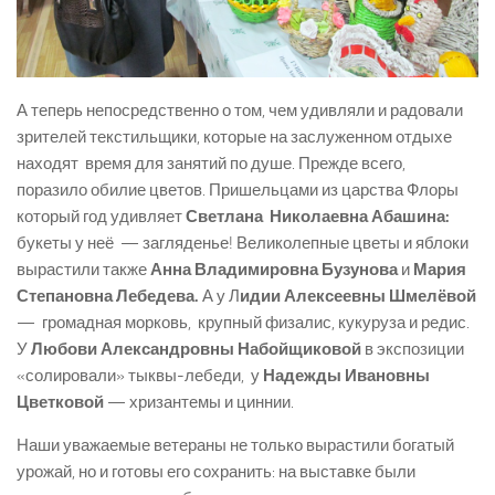
А теперь непосредственно о том, чем удивляли и радовали
зрителей текстильщики, которые на заслуженном отдыхе
находят время для занятий по душе. Прежде всего,
поразило обилие цветов. Пришельцами из царства Флоры
который год удивляет
Светлана Николаевна Абашина:
букеты у неё — загляденье! Великолепные цветы и яблоки
вырастили также
Анна Владимировна Бузунова
и
Мария
Степановна Лебедева.
А у Л
идии Алексеевны Шмелёвой
— громадная морковь, крупный физалис, кукуруза и редис.
У
Любови Александровны Набойщиковой
в экспозиции
«солировали» тыквы-лебеди, у
Надежды Ивановны
Цветковой
— хризантемы и циннии.
Наши уважаемые ветераны не только вырастили богатый
урожай, но и готовы его сохранить: на выставке были