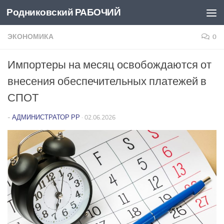
Родниковский РАБОЧИЙ
Перейти к содержимому
ЭКОНОМИКА
0
Импортеры на месяц освобождаются от
внесения обеспечительных платежей в
СПОТ
-
АДМИНИСТРАТОР РР
·
02.06.2026