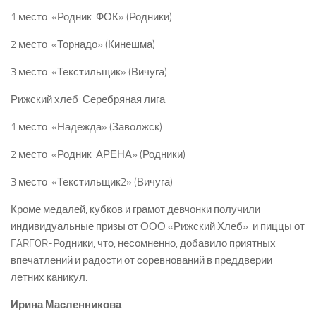
1 место ­ «Родник ­ ФОК» (Родники)
2 место ­ «Торнадо» (Кинешма)
3 место ­ «Текстильщик» (Вичуга)
Рижский хлеб ­ Серебряная лига
1 место ­ «Надежда» (Заволжск)
2 место ­ «Родник ­ АРЕНА» (Родники)
3 место ­ «Текстильщик­2» (Вичуга)
Кроме медалей, кубков и грамот девчонки получили
индивидуальные призы от ООО «Рижский Хлеб» и пиццы от
FARFOR-­Родники, что, несомненно, добавило приятных
впечатлений и радости от соревнований в преддверии
летних каникул.
Ирина Масленникова