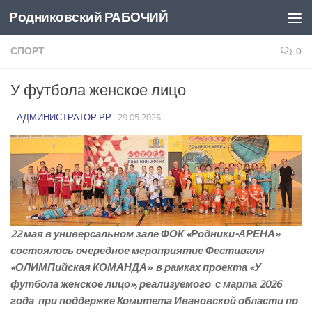
Родниковский РАБОЧИЙ
Перейти к содержимому
СПОРТ
0
У футбола женское лицо
-
АДМИНИСТРАТОР РР
·
29.05.2026
22 мая в универсальном зале ФОК «Родники­-АРЕНА»
состоялось очередное мероприятие Фестиваля
«ОЛИМПийская КОМАНДА» в рамках проекта «У
футбола женское лицо», реализуемого с марта 2026
года при поддержке Комитета Ивановской области по