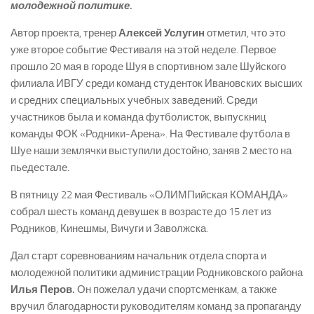
молодежной политике.
Автор проекта, тренер
Алексей Услугин
отметил, что это
уже второе событие Фестиваля на этой неделе. Первое
прошло 20 мая в городе Шуя в спортивном зале Шуйского
филиала ИВГУ среди команд студенток Ивановских высших
и средних специальных учебных заведений. Среди
участников была и команда футболисток, выпускниц
команды ФОК «Родники-­Арена». На Фестивале футбола в
Шуе наши землячки выступили достойно, заняв 2 место на
пьедестале.
В пятницу 22 мая Фестиваль «ОЛИМПийская КОМАНДА»
собрал шесть команд девушек в возрасте до 15 лет из
Родников, Кинешмы, Вичуги и Заволжска.
Дал старт соревнованиям начальник отдела спорта и
молодежной политики администрации Родниковского района
Илья Перов.
Он пожелал удачи спортсменкам, а также
вручил благодарности руководителям команд за пропаганду