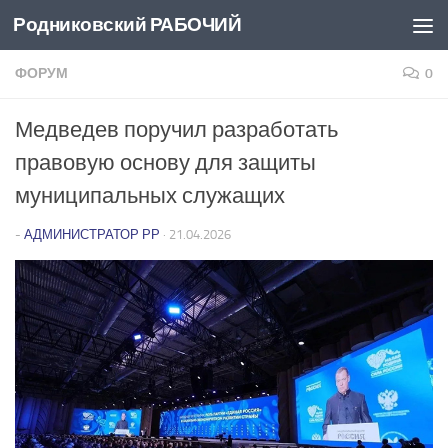
Родниковский РАБОЧИЙ
Перейти к содержимому
ФОРУМ
0
Медведев поручил разработать
правовую основу для защиты
муниципальных служащих
-
АДМИНИСТРАТОР РР
·
21.04.2026