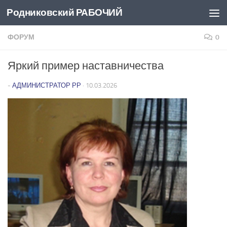
Родниковский РАБОЧИЙ
Перейти к содержимому
ФОРУМ
0
Яркий пример наставничества
-
АДМИНИСТРАТОР РР
·
10.03.2026