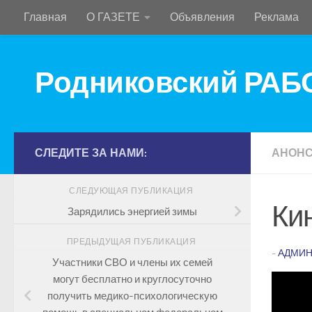
Главная
О ГАЗЕТЕ
Объявления
Реклама
Перейти к содержимому
Родниковский РА
СЛЕДИТЕ ЗА НАМИ:
АНОН
СЛЕДУЮЩАЯ ПУБЛИКАЦИЯ
Ки
Зарядились энергией зимы
ПРЕДЫДУЩАЯ ПУБЛИКАЦИЯ
-
АДМИН
Участники СВО и члены их семей
могут бесплатно и круглосуточно
получить медико-психологическую