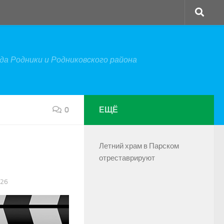
а Родники и Родниковского района
0
ЕЩЁ
Летний храм в Парском
отреставрируют
026