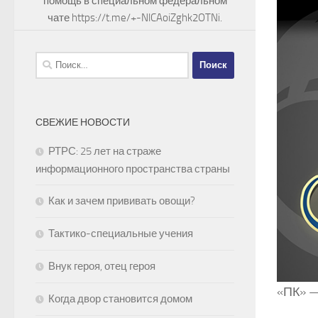
помощь в специальном федеральном
чате https://t.me/+-NlCAoiZghk2OTNi.
Найти:
СВЕЖИЕ НОВОСТИ
РТРС: 25 лет на страже
информационного пространства страны
Как и зачем прививать овощи?
Тактико-специальные учения
Внук героя, отец героя
«ПК» —
Когда двор становится домом