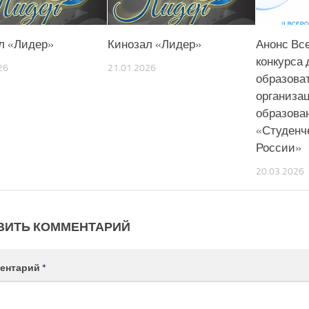
л «Лидер»
Кинозал «Лидер»
Анонс Вс
конкурса 
26
21.01.2026
образова
организа
образова
«Студенч
России»
20.03.2026
ВИТЬ КОММЕНТАРИЙ
ентарий
*