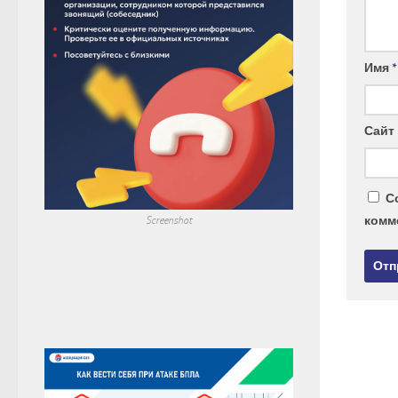
Имя
*
Сайт
С
комм
Screenshot