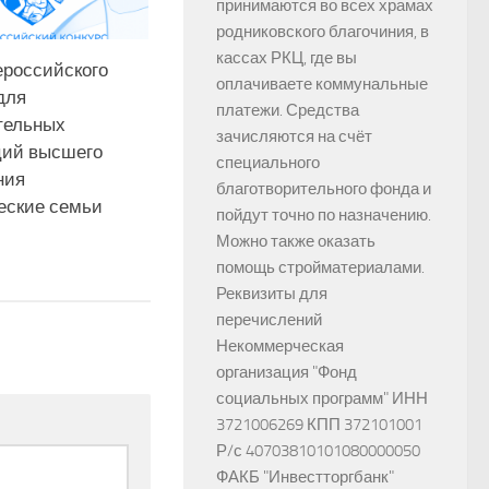
принимаются во всех храмах
родниковского благочиния, в
кассах РКЦ, где вы
ероссийского
оплачиваете коммунальные
для
платежи. Средства
тельных
зачисляются на счёт
ций высшего
специального
ния
благотворительного фонда и
еские семьи
пойдут точно по назначению.
Можно также оказать
помощь стройматериалами.
Реквизиты для
перечислений
Некоммерческая
организация "Фонд
социальных программ" ИНН
3721006269 КПП 372101001
Р/с 40703810101080000050
ФАКБ "Инвестторгбанк"