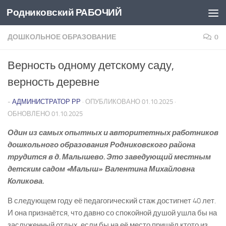
Родниковский РАБОЧИЙ
Перейти к содержимому
ДОШКОЛЬНОЕ ОБРАЗОВАНИЕ
0
Верность одному детскому саду,
верность деревне
-
АДМИНИСТРАТОР РР
· ОПУБЛИКОВАНО
01.10.2025
·
ОБНОВЛЕНО
01.10.2025
Один из самых опытных и авторитетных работников
дошкольного образования Родниковского района
трудится в д. Малышево. Это заведующий местным
детским садом «Малыш» Валентина Михайловна
Коликова.
В следующем году её педагогический стаж достигнет 40 лет.
И она признаётся, что давно со спокойной душой ушла бы на
заслуженный отдых, если бы на её место пришёл кто­то из