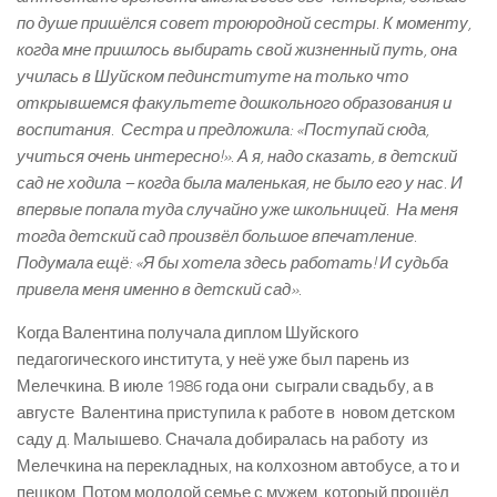
по душе пришёлся совет троюродной сестры. К моменту,
когда мне пришлось выбирать свой жизненный путь, она
училась в Шуйском пединституте на только что
открывшемся факультете дошкольного образования и
воспитания. Сестра и предложила: «Поступай сюда,
учиться очень интересно!».
А я, надо сказать, в детский
сад не ходила – когда была маленькая, не было его у нас. И
впервые попала туда случайно уже школьницей. На меня
тогда детский сад произвёл большое впечатление.
Подумала ещё:
«Я бы хотела здесь работать! И судьба
привела меня именно в детский сад».
Когда Валентина получала диплом Шуйского
педагогического института, у неё уже был парень из
Мелечкина. В июле 1986 года они сыграли свадьбу, а в
августе Валентина приступила к работе в новом детском
саду д. Малышево. Сначала добиралась на работу из
Мелечкина на перекладных, на колхозном автобусе, а то и
пешком. Потом молодой семье с мужем, который прошёл