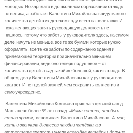
молодых. Но зарплата в дошкольном образовании отнюдь
не велика, а работает Валентина Михайловна ввиду малого
количества детей в их детском саду всего на полставки. И
пока желающих занять руководящую должность не
нашлось, потому что работы у руководителя здесь, на самом
деле, ничуть не меньше: все те же бумаги, которые нужно
оформлять, все те же заботы по содержанию здания и
прилегающей территории при значительно меньшем
финансировании, ведь оно теперь подушевое – от
количества детей, а сад такой же большой, как и в городе. В
общем, дел у Валентины Михайловны как у руководителя
хватает. И нет целей важней, чем сохранить коллектив и
само учреждение.
Валентина Михайловна Коликова пришла в детский сад д.
Малышево более 39 лет назад.
«Мама хотела, чтобы я
стала врачом,
­ вспоминает Валентина Михайловна.
­ А мне,
хоть и окончила 8 классов на одни пятёрки, а в
аттестате зрелости имела всего две четвёрки, больше