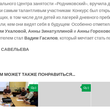
ального Центра занятости «Родниковский», вручила 
и самым талантливым участникам. Конкурс был откры
их, в том числе для детей из лагерей дневного пре
ли, кем они видят себя в будущем. Особенно отмети
ии Ухаловой, Анны Зинатуллиной
и
Анны Горохов
ителем стал
Вадим Гасилов
, который мечтает стать 
я САВЕЛЬЕВА
М МОЖЕТ ТАКЖЕ ПОНРАВИТЬСЯ...
0
0