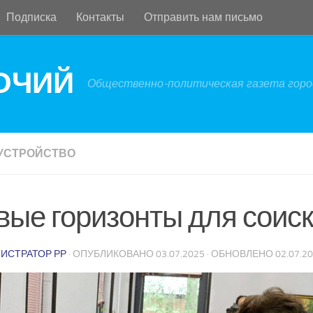
Подписка
Контакты
Отправить нам письмо
БОЧИЙ
Общественно-политическая газета город
УСТРОЙСТВО
вые горизонты для соис
ИСТРАТОР РР
· ОПУБЛИКОВАНО
03.07.2025
· ОБНОВЛЕНО
02.07.2