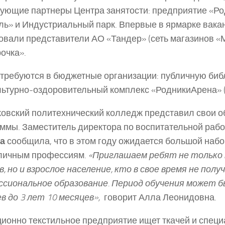
ующие партнеры Центра занятости: предприятие «Род
ль» и Индустриальный парк. Впервые в ярмарке вака
овали представители АО «Тандер» (сеть магазинов «М
очка».
требуются в бюджетные организации: публичную биб
ьтурно-­оздоровительный комплекс «Родники­Арена» 
овский политехнический колледж представил свои 
ммы. Заместитель директора по воспитательной раб
а
сообщила, что в этом году ожидается большой наб
зличным профессиям.
«Приглашаем ребят не только по
в, но и взрослое население, кто в свое время не полу
сиональное образование. Период обучения может 
в до 3 лет 10 месяцев»,
­ говорит Алла Леонидовна.
ионно текстильное предприятие ищет ткачей и специ