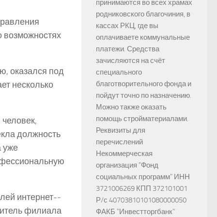
принимаются во всех храмах
родниковского благочиния, в
правления
кассах РКЦ, где вы
о возможностях
оплачиваете коммунальные
платежи. Средства
зачисляются на счёт
ю, оказался под
специального
благотворительного фонда и
ает несколько
пойдут точно по назначению.
Можно также оказать
помощь стройматериалами.
 человек,
Реквизиты для
лекла должность
перечислений
а уже
Некоммерческая
рофессиональную
организация "Фонд
социальных программ" ИНН
3721006269 КПП 372101001
лей интернет-­
Р/с 40703810101080000050
дитель филиала
ФАКБ "Инвестторгбанк"