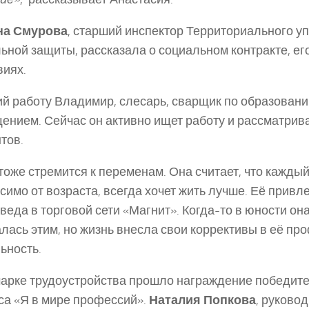
на Смурова
, старший инспектор Территориального у
ьной защиты, рассказала о социальном контракте, ег
виях.
 работу Владимир, слесарь, сварщик по образовани
ением. Сейчас он активно ищет работу и рассматрив
тов.
тоже стремится к переменам. Она считает, что каждый
симо от возраста, всегда хочет жить лучше. Её прив
веда в торговой сети «Магнит». Когда-­то в юности он
лась этим, но жизнь внесла свои коррективы в её п
ьность.
арке трудоустройства прошло награждение победите
са «Я в мире профессий».
Наталия Попкова
, руково