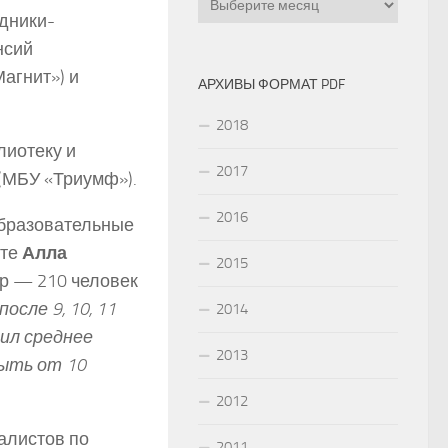
ники­-
нсий
агнит») и
АРХИВЫ ФОРМАТ PDF
2018
лиотеку и
2017
(МБУ «Триумф»).
2016
образовательные
оте
Алла
2015
ор — 210 человек
сле 9, 10, 11
2014
чил среднее
2013
быть от 10
2012
алистов по
2011