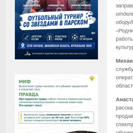
заправ
отдело
оборуд
«Родни
работы
культу
Михаи
службу
операт
облас
Анаст
расска
продав
спектр
обучен