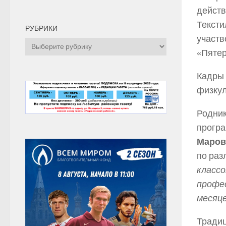
действ
Тексти
РУБРИКИ
участв
Рубрики
«Пятер
Кадры 
физкул
Родник
програ
Маров
по ра
классо
профес
месяце
Традиц