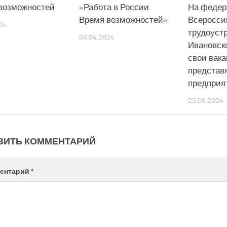
возможностей
«Работа в России.
На федер
Время возможностей»
Всеросси
24
трудоуст
08.04.2024
Ивановск
свои вак
представ
предприя
25.06.2024
ВИТЬ КОММЕНТАРИЙ
ентарий
*