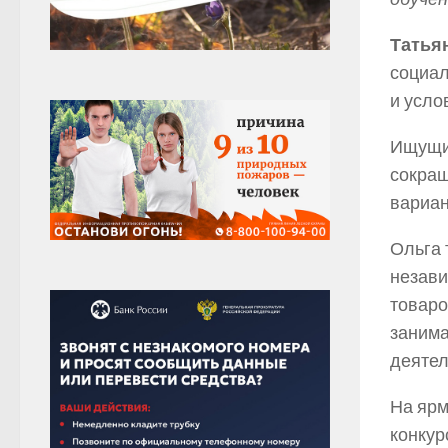
Татья
социал
и усло
Ищущий
сокращ
вариан
Ольга 
незави
товаро
занима
деятел
На ярм
конкур