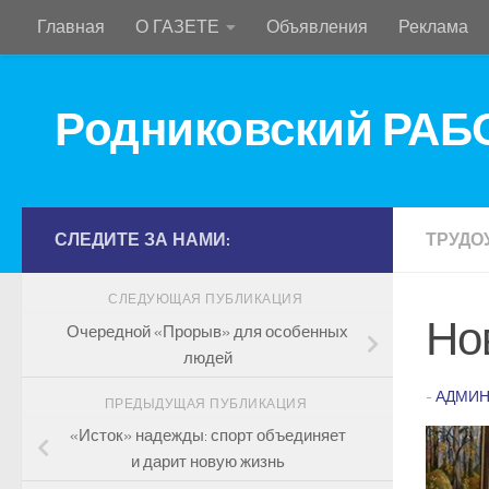
Главная
О ГАЗЕТЕ
Объявления
Реклама
Перейти к содержимому
Родниковский РА
СЛЕДИТЕ ЗА НАМИ:
ТРУДО
СЛЕДУЮЩАЯ ПУБЛИКАЦИЯ
Но
Очередной «Прорыв» для особенных
людей
-
АДМИН
ПРЕДЫДУЩАЯ ПУБЛИКАЦИЯ
«Исток» надежды: спорт объединяет
и дарит новую жизнь