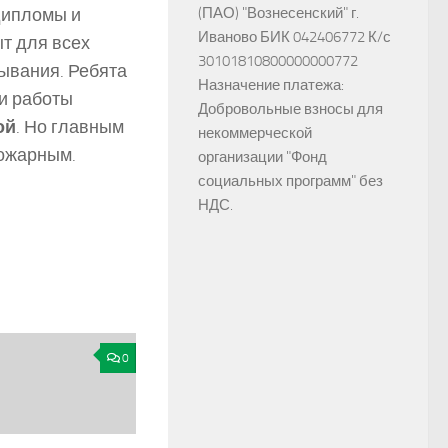
(ПАО) "Вознесенский" г.
дипломы и
Иваново БИК 042406772 К/с
т для всех
30101810800000000772
бывания. Ребята
Назначение платежа:
ли работы
Добровольные взносы для
ой
. Но главным
некоммерческой
пожарным.
организации "Фонд
социальных программ" без
НДС.
0