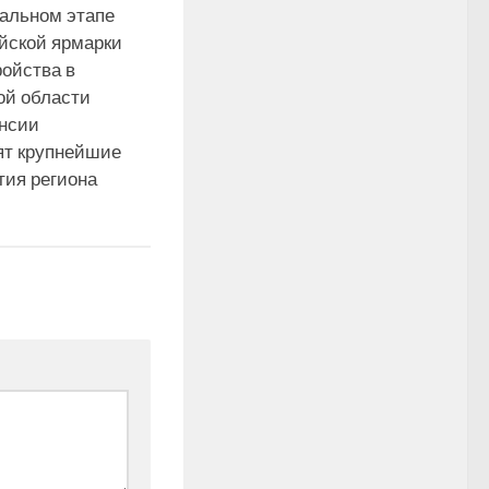
альном этапе
йской ярмарки
ройства в
ой области
ансии
ят крупнейшие
тия региона