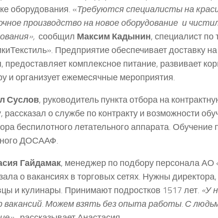
ке оборудования. «
Требуются специалисты на краси
чное производство на новое оборудование и чисти
ования»,
­ сообщил
Максим Кадынин
, специалист по
ки­Текстиль». Предприятие обеспечивает доставку на 
, предоставляет комплексное питание, развивает ко
ру и организует ежемесячные мероприятия.
л Суслов
, руководитель пункта отбора на контрактн
, рассказал о службе по контракту и возможности обу
ора беспилотного летательного аппарата. Обучение 
тного ДОСААФ.
асия Гайдамак
, менеджер по подбору персонала АО 
зала о вакансиях в торговых сетях. Нужны директора
цы и кулинары. Принимают подростков 15­17 лет.
«У 
 вакансий. Можем взять без опыта работы. С людь
ие»
, ­ рассказывает Анастасия.