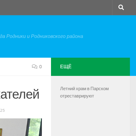
а Родники и Родниковского района
0
ЕЩЁ
Летний храм в Парском
кателей
отреставрируют
025