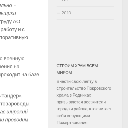
льно-­
2010
льщики
 труду АО
работу и с
рпоративную
ую военную
СТРОИМ ХРАМ ВСЕМ
чения на
МИРОМ
проходит на базе
Внести свою лепту в
строительство Покровского
храма в Родниках
«Тандер»,
призываются все жители
, товароведы,
города и района, кто считает
нас широкий
себя верующими.
ми проводим
Пожертвования