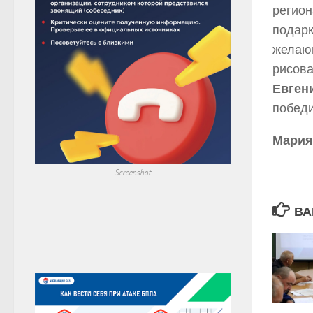
регион
подарк
желающ
рисова
Евген
побед
Мари
Screenshot
ВА