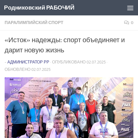
Родниковский РАБОЧИЙ
Перейти к содержимому
ПАРАЛИМПИЙСКИЙ СПОРТ
0
«Исток» надежды: спорт объединяет и
дарит новую жизнь
-
АДМИНИСТРАТОР РР
· ОПУБЛИКОВАНО
02.07.2025
·
ОБНОВЛЕНО
02.07.2025