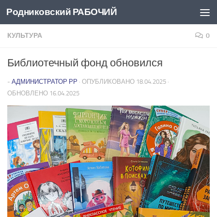
Родниковский РАБОЧИЙ
Перейти к содержимому
КУЛЬТУРА
0
Библиотечный фонд обновился
-
АДМИНИСТРАТОР РР
· ОПУБЛИКОВАНО
18.04.2025
·
ОБНОВЛЕНО
16.04.2025