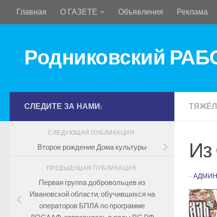
Главная
О ГАЗЕТЕ
Объявления
Реклама
Перейти к содержимому
Родниковский РА
СЛЕДИТЕ ЗА НАМИ:
ТЯЖЁЛ
СЛЕДУЮЩАЯ ПУБЛИКАЦИЯ
Из
Второе рождение Дома культуры
ПРЕДЫДУЩАЯ ПУБЛИКАЦИЯ
-
АДМИН
Первая группа добровольцев из
Ивановской области, обучившихся на
операторов БПЛА по программе