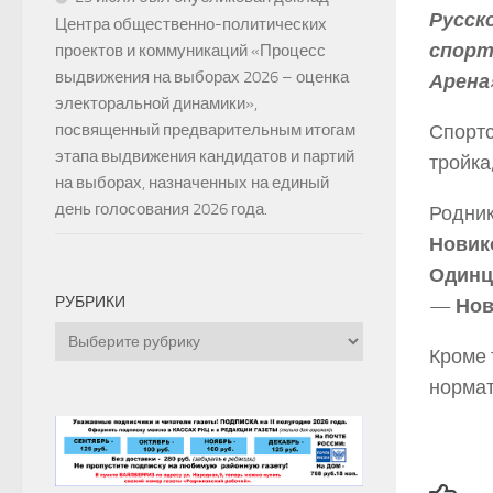
Русск
Центра общественно-политических
спорт
проектов и коммуникаций «Процесс
выдвижения на выборах 2026 – оценка
Арена»
электоральной динамики»,
посвященный предварительным итогам
Спортс
этапа выдвижения кандидатов и партий
тройка
на выборах, назначенных на единый
день голосования 2026 года.
Родник
Новико
Одинцо
РУБРИКИ
—
Нов
Рубрики
Кроме 
нормат