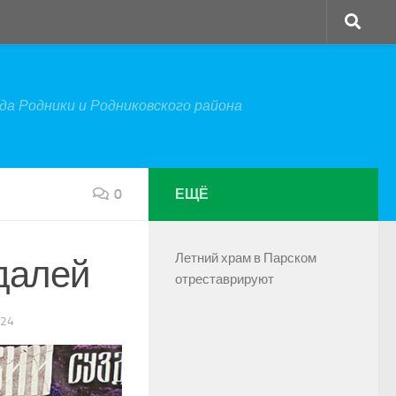
а Родники и Родниковского района
0
ЕЩЁ
Летний храм в Парском
далей
отреставрируют
024