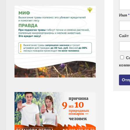
Имя
*
Сайт
С
комм