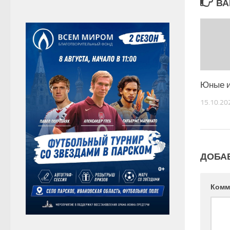
ВА
Юные и
15.10.20
ДОБА
Комм