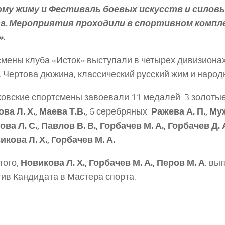
ому жиму и Фестиваль боевых искусств и силов
а. Мероприятия проходили в спортивном компле
.
мены клуба «Исток» выступали в четырех дивизионах
, Чертова дюжина, классический русский жим и народ
овские спортсмены завоевали 11 медалей: 3 золотые 
ва Л. Х., Маева Т.В.,
6 серебряных
­ Ражева А. П., Му
ва Л. С., Павлов В. В., Горбачев М. А., Горбачев Д. А
икова Л. Х., Горбачев М. А.
того,
Новикова Л. Х., Горбачев М. А., Перов М. А
. вы
ив Кандидата в Мастера спорта.