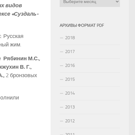
ых видов
ксе «Суздаль­
АРХИВЫ ФОРМАТ PDF
: Русская
2018
ный жим.
2017
­
Рябинин М.С.,
2016
жжухин В. Г.,
.,
2 бронзовых
2015
2014
полнили
2013
2012
2011