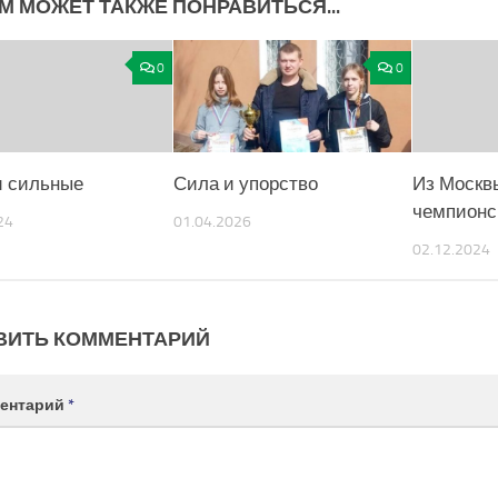
М МОЖЕТ ТАКЖЕ ПОНРАВИТЬСЯ...
0
0
 сильные
Сила и упорство
Из Москв
чемпионс
24
01.04.2026
02.12.2024
ВИТЬ КОММЕНТАРИЙ
ентарий
*