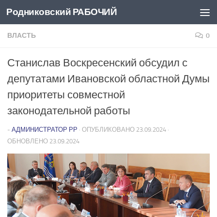
Родниковский РАБОЧИЙ
Перейти к содержимому
ВЛАСТЬ
0
Станислав Воскресенский обсудил с
депутатами Ивановской областной Думы
приоритеты совместной
законодательной работы
-
АДМИНИСТРАТОР РР
· ОПУБЛИКОВАНО
23.09.2024
·
ОБНОВЛЕНО
23.09.2024