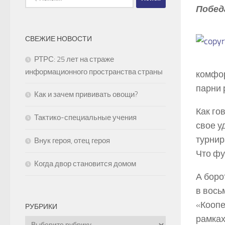
Побед
СВЕЖИЕ НОВОСТИ
РТРС: 25 лет на страже
информационного пространства страны
комфор
парни 
Как и зачем прививать овощи?
Как го
Тактико-специальные учения
свое у
турнир
Внук героя, отец героя
Что фу
Когда двор становится домом
А боро
в вось
«Коопе
РУБРИКИ
рамках
Рубрики