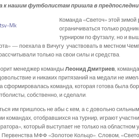
а к нашим футболистам пришла в предпоследни
Команда «Светоч» этой зимой
ограничиваться только родни
турниром по футзалу, но и вы
та» — поехала в Вичугу участвовать в местном Чемп
рассчитывали только на свои силы и средства.
ворит менеджер команды
Леонид Дмитриев
, команда
довольствие и никаких притязаний на медали не имела
а сформировалась команда, которая готова была боро
тболисты, собственно, и сделали.
ться им пришлось не абы с кем, а с довольно сильны
ми командах, отобравшихся на турнир, играют участн
ратора», который выступает не только на областном у
 Первенства МФФ «Золотое Кольцо». Словом, «Свет