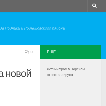
а Родники и Родниковского района
0
ЕЩЁ
Летний храм в Парском
а новой
отреставрируют