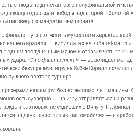
вать отнюдь не дилетантов: в полуфинальной и чет
родниковцы одержали победы над второй («Золотой
й («Шаговец») командами Чемпионата!
 о финале, нужно отметить мужество и характер всей
но нашего вратаря — Кирилла Усова. Оба тайма по 2
л с одним пропущенным мячом и отразил четыре 10-
ных удара.
«Это фантастика!»
— восклицает менед
ктически безупречную игру на Кубке Кирилл получил 
ие лучшего вратаря турнира.
ь призерами нашим футболистам помогли… машины. О
менов есть суеверие — на игру отправляться на ра
ь, каждый раз новых, не ездивших в Вичугу. На финал
лялся на двух «счастливых» автомобилях — и срабо
 ковали: