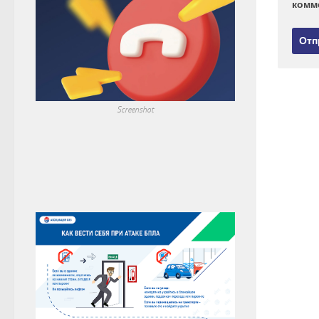
комм
Screenshot