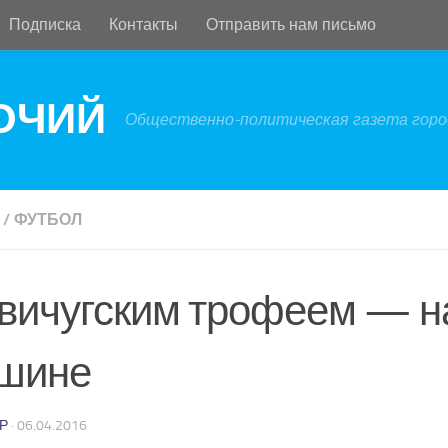
Подписка
Контакты
Отправить нам письмо
БОЧИЙ
Общественно-политическая газета город
/
ФУТБОЛ
 вичугским трофеем — н
шине
Р
·
06.04.2016