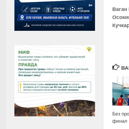
Ваган 
Осокин
Кучкар
ВА
Без пр
финал