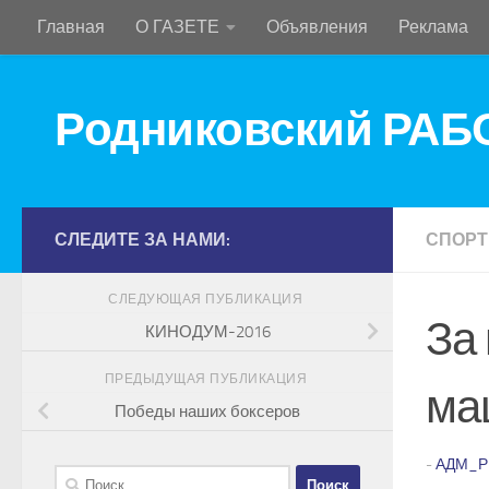
Главная
О ГАЗЕТЕ
Объявления
Реклама
Перейти к содержимому
Родниковский РА
СЛЕДИТЕ ЗА НАМИ:
СПОРТ
СЛЕДУЮЩАЯ ПУБЛИКАЦИЯ
За
КИНОДУМ-2016
ПРЕДЫДУЩАЯ ПУБЛИКАЦИЯ
ма
Победы наших боксеров
-
АДМ_Р
Найти: