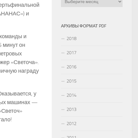
вертьфинальной
 АНАНАС») и
АРХИВЫ ФОРМАТ PDF
 команды и
2018
5 минут он
2017
метровых
жер «Светоча».
2016
личную награду
2015
казывается, у
2014
зных машинах —
2013
 «Светоч»
тало!
2012
2011