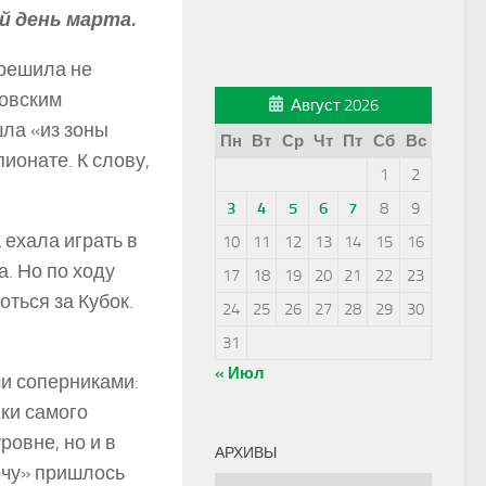
й день марта.
 решила не
ковским
Август 2026
шла «из зоны
Пн
Вт
Ср
Чт
Пт
Сб
Вс
ионате. К слову,
1
2
3
4
5
6
7
8
9
 ехала играть в
10
11
12
13
14
15
16
. Но по ходу
17
18
19
20
21
22
23
ться за Кубок.
24
25
26
27
28
29
30
31
« Июл
ми соперниками:
ики самого
ровне, но и в
АРХИВЫ
очу» пришлось
Архивы