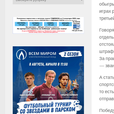
обыгры
играх 
третье
Говоря
отдель
отстоя
штраф
За пра
— зван
А стат
спортс
то ест
отправ
Победу