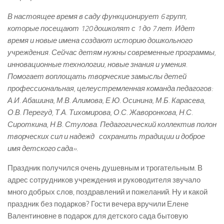
В настоящее время в саду функционирует 6 групп,
которые посещают 120 дошколят с 1 до 7 лет. Идет
время и новые имена создают историю дошкольного
учреждения. Сейчас детям нужны современные программы,
инновационные технологии, новые знания и умения.
Помогает воплощать творческие замыслы детей
профессиональная, целеустремленная команда педагогов:
А.И. Абашина, М.В. Алимова, Е.Ю. Осинина, М.Б. Карасева,
О.В. Перегуд, Т.А. Тихомирова, О.С. Жаворонкова, Н.С.
Сироткина, Н.В. Стулова. Педагогический коллектив полон
творческих сил и надежд ­ сохранить традиции и доброе
имя детского сада».
Праздник получился очень душевным и трогательным. В
адрес сотрудников учреждения и руководителя звучало
много добрых слов, поздравлений и пожеланий. Ну и какой
праздник без подарков? Гости вечера вручили Елене
Валентиновне в подарок для детского сада бытовую