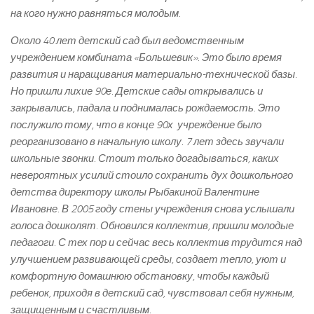
на кого нужно равняться молодым.
Около 40 лет детский сад был ведомственным
учреждением комбината «Большевик». Это было время
развития и наращивания материально-­технической базы.
Но пришли лихие 90­е. Детские сады открывались и
закрывались, падала и поднималась рождаемость. Это
послужило тому, что в конце 90­х учреждение было
реорганизовано в начальную школу. 7 лет здесь звучали
школьные звонки. Стоит только догадываться, каких
невероятных усилий стоило сохранить дух дошкольного
детства директору школы Рыбакиной Валентине
Ивановне. В 2005 году стены учреждения снова услышали
голоса дошколят. Обновился коллектив, пришли молодые
педагоги. С тех пор и сейчас весь коллектив трудится над
улучшением развивающей среды, создает тепло, уют и
комфортную домашнюю обстановку, чтобы каждый
ребенок, приходя в детский сад, чувствовал себя нужным,
защищенным и счастливым.