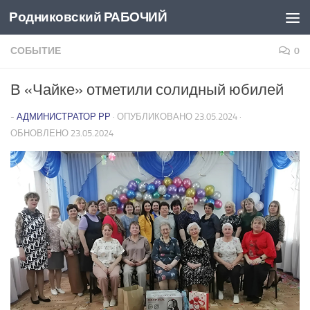
Родниковский РАБОЧИЙ
Перейти к содержимому
СОБЫТИЕ
0
В «Чайке» отметили солидный юбилей
-
АДМИНИСТРАТОР РР
· ОПУБЛИКОВАНО
23.05.2024
·
ОБНОВЛЕНО
23.05.2024