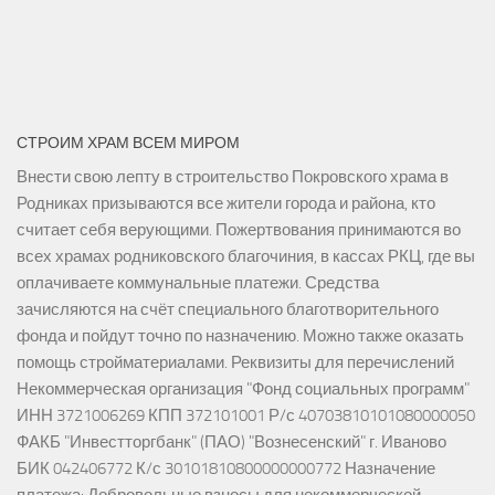
СТРОИМ ХРАМ ВСЕМ МИРОМ
Внести свою лепту в строительство Покровского храма в
Родниках призываются все жители города и района, кто
считает себя верующими. Пожертвования принимаются во
всех храмах родниковского благочиния, в кассах РКЦ, где вы
оплачиваете коммунальные платежи. Средства
зачисляются на счёт специального благотворительного
фонда и пойдут точно по назначению. Можно также оказать
помощь стройматериалами. Реквизиты для перечислений
Некоммерческая организация "Фонд социальных программ"
ИНН 3721006269 КПП 372101001 Р/с 40703810101080000050
ФАКБ "Инвестторгбанк" (ПАО) "Вознесенский" г. Иваново
БИК 042406772 К/с 30101810800000000772 Назначение
платежа: Добровольные взносы для некоммерческой