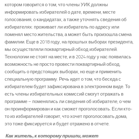
котором говорится о том, что члены УИК должны
информировать избирателей о дате, времени, месте
голосования, о кандидатах, а также уточнять сведения об
избирателях: проживает ли избиратель по адресу или
поменял место жительства, а может быть произошла смена
фамилии. Еще в 2018 году, на прошлых выборах президента,
мы осуществляли поквартирный обход избирателей.
Технологии не стоят на месте, и в 2024 году у нас появилась
возможность не просто провести поквартирный обход,
сообщить о предстоящих выборах, но еще и применить
специальную программу. Речь идет о том, что беседа с
избирателем будет зафиксирована в электронном виде. То
есть члены избирательных комиссий смогут отражать в
программе – поменялись ли сведения об избирателе, о чем
­
он проинформирован и как сможет проголосовать. Если кто­
то из избирателей говорит, что хочет проголосовать дома,
это тоже фиксируется и будет отражено в отчете.
­ Как житель, к которому пришли, может