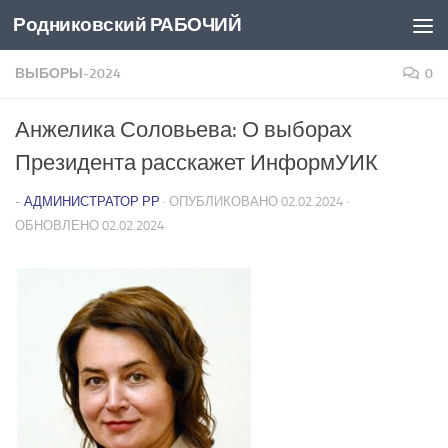
Родниковский РАБОЧИЙ
Перейти к содержимому
ВЫБОРЫ-2024
0
Анжелика Соловьева: О выборах
Президента расскажет ИнформУИК
-
АДМИНИСТРАТОР РР
· ОПУБЛИКОВАНО
02.02.2024
·
ОБНОВЛЕНО
02.02.2024