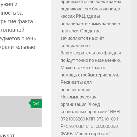
принимаются во всех храмах
ружия и
родниковского благочиния, в
нность за
кассах РКЦ, где вы
крытие факта
оплачиваете коммунальные
уголовной
платежи. Средства
редметов очень
зачисляются на счёт
специального
охранительные
благотворительного фонда и
пойдут точно по назначению.
Можно также оказать
помощь стройматериалами.
Реквизиты для
перечислений
Некоммерческая
0
организация "Фонд
социальных программ" ИНН
3721006269 КПП 372101001
Р/с 40703810101080000050
ФАКБ "Инвестторгбанк"
аучат