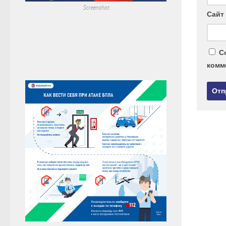
Screenshot
Сайт
С
комм