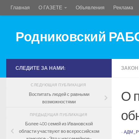
Главная
О ГАЗЕТЕ
Объявления
Реклама
Перейти к содержимому
Родниковский РА
СЛЕДИТЕ ЗА НАМИ:
ЗАКОН
СЛЕДУЮЩАЯ ПУБЛИКАЦИЯ
О 
Воспитать людей с равными
возможностями
об
ПРЕДЫДУЩАЯ ПУБЛИКАЦИЯ
Более 400 семей из Ивановской
области участвуют во всероссийском
-
АДМ_Р
конкурсе «Это у нассемейное»