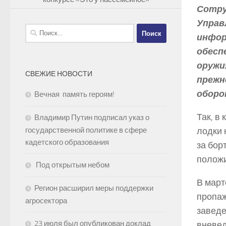
Сотру
Управ
Найти:
инфор
обесп
оружи
СВЕЖИЕ НОВОСТИ
прежн
оборо
Вечная память героям!
Так, в
Владимир Путин подписал указ о
лодки 
государственной политике в сфере
кадетского образования
за бор
положи
Под открытым небом
В март
Регион расширил меры поддержки
пропаж
агросектора
заведе
23 июля был опубликован доклад
вневед