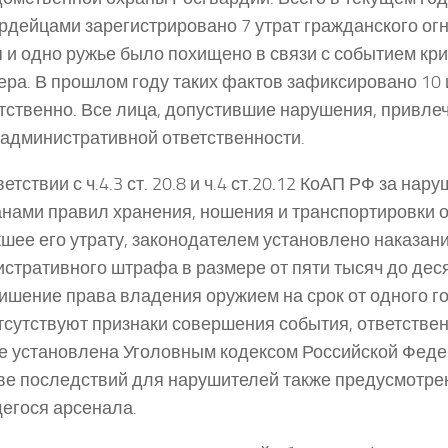
рдейцами зарегистрировано 7 утрат гражданского ог
 и одно ружье было похищено в связи с событием кр
ера. В прошлом году таких фактов зафиксировано 10 
тственно. Все лица, допустившие нарушения, привлеч
административной ответственности.
етствии с ч.4.3 ст. 20.8 и ч.4 ст.20.12 КоАП РФ за нар
нами правил хранения, ношения и транспортировки 
шее его утрату, законодателем установлено наказани
стративного штрафа в размере от пяти тысяч до дес
ишение права владения оружием на срок от одного год
тсутствуют признаки совершения события, ответствен
е установлена Уголовным кодексом Российской Феде
ве последствий для нарушителей также предусмотре
егося арсенала.