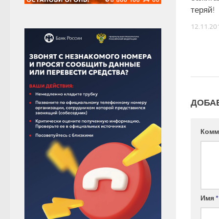
теряй!
12.11.20
ДОБА
Комм
Имя
*