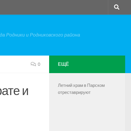
а Родники и Родниковского района
0
ЕЩЁ
Летний храм в Парском
ате и
отреставрируют