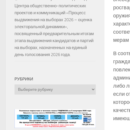
Центра общественно-политических
росгва
проектов и коммуникаций «Процесс
оружия
выдвижения на выборах 2026 – оценка
характ
электоральной динамики»,
соотве
посвященный предварительным итогам
мерам 
этапа выдвижения кандидатов и партий
на выборах, назначенных на единый
В соотв
день голосования 2026 года.
гражда
повлек
админи
РУБРИКИ
либо л
Рубрики
если о
которо
качест
имеющ