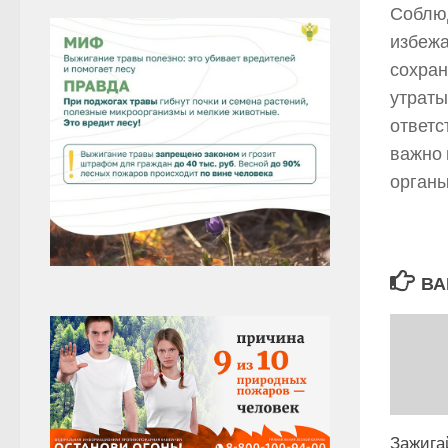
Соблюд
избежа
сохран
утраты
ответс
важно 
органы
ВА
Зажигай