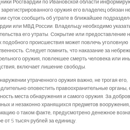
ники Росгвардии по Ивановской области информируют
 зарегистрированного оружия его владелец обязан 
нии суток сообщить об утрате в ближайшее подразде
рдии или МВД России. Владельцу необходимо указать
тельства его утраты. Сокрытие или предоставление
 подобного происшествия может повлечь уголовную
твенность. Следует помнить, что наказание за небре
рельного оружия, повлекшее смерть человека или ин
ствия, включает лишение свободы.
наружении утраченного оружия важно, не трогая его,
длительно оповестить правоохранительные органы, 
ность места обнаружения и самого оружия. За добро
ных и незаконно хранящихся предметов вооружения,
ацию о таком факте, предусмотрено денежное возн
е от 5 тысяч рублей за единицу.