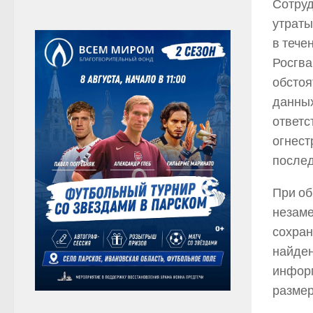
Сотруд
утраты
в тече
Росгва
обстоя
данных
ответс
огнест
послед
При об
незаме
сохран
найден
информ
размер