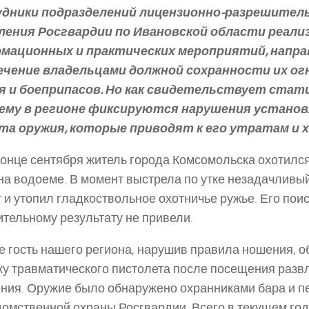
дники подразделений лицензионно-разрешител
ления Росгвардии по Ивановской области реали
мационных и практических мероприятий, напра
ечение владельцами должной сохранности их о
я и боеприпасов. Но как свидетельствует стати
ему в регионе фиксируются нарушения установ
та оружия, которые приводят к его утратам и 
 конце сентября житель города Комсомольска охотилс
на водоеме. В момент выстрела по утке незадачливый
т и утопил гладкоствольное охотничье ружье. Его поис
тельному результату не привели.
е гость нашего региона, нарушив правила ношения, 
у травматического пистолета после посещения разв
ния. Оружие было обнаружено охранниками бара и п
омственной охраны Росгвардии. Всего в текущем год