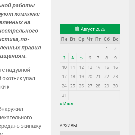
ьной работы
зуют комплекс
вленных на
Август 2026
гнестрельного
стика, по-
Пн
Вт
Ср
Чт
Пт
Сб
Вс
ленных правил
1
2
хищениям.
3
4
5
6
7
8
9
10
11
12
13
14
15
16
я с надувной
17
18
19
20
21
22
23
 охотник упал
24
25
26
27
28
29
30
ки к
31
« Июл
обнаружил
лекательного
ередано экипажу
АРХИВЫ
у
Архивы