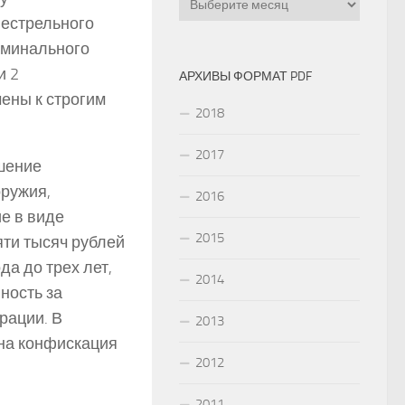
нестрельного
иминального
и 2
АРХИВЫ ФОРМАТ PDF
ены к строгим
2018
2017
ушение
оружия,
2016
е в виде
2015
яти тысяч рублей
а до трех лет,
2014
ность за
рации. В
2013
на конфискация
2012
2011