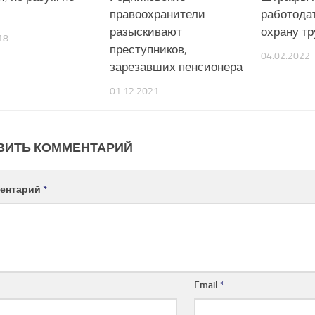
правоохранители
работода
разыскивают
охрану тр
18
преступников,
04.02.2022
зарезавших пенсионера
01.12.2021
ВИТЬ КОММЕНТАРИЙ
ентарий
*
Email
*