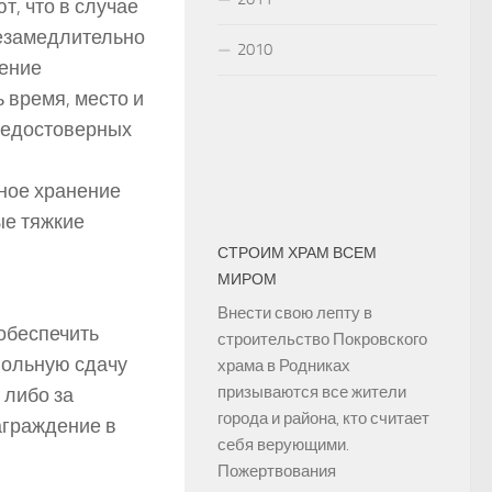
, что в случае
незамедлительно
2010
ление
 время, место и
 недостоверных
жное хранение
ые тяжкие
СТРОИМ ХРАМ ВСЕМ
МИРОМ
Внести свою лепту в
обеспечить
строительство Покровского
вольную сдачу
храма в Родниках
призываются все жители
 либо за
города и района, кто считает
аграждение в
себя верующими.
Пожертвования