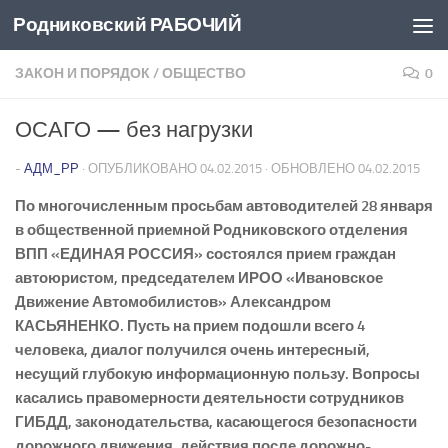
Родниковский РАБОЧИЙ
Перейти к содержимому
ЗАКОН И ПОРЯДОК
/
ОБЩЕСТВО
0
ОСАГО — без нагрузки
-
АДМ_РР
· ОПУБЛИКОВАНО
04.02.2015
· ОБНОВЛЕНО
04.02.2015
По многочисленным просьбам автоводителей 28 января
в общественной приемной Родниковского отделения
ВПП «ЕДИНАЯ РОССИЯ» состоялся прием граждан
автоюристом, председателем ИРОО «Ивановское
Движение Автомобилистов» Александром
КАСЬЯНЕНКО. Пусть на прием подошли всего 4
человека, диалог получился очень интересный,
несущий глубокую информационную пользу. Вопросы
касались правомерности деятельности сотрудников
ГИБДД, законодательства, касающегося безопасности
дорожного движения, действия после дорожно-