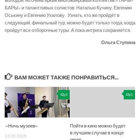
молодой, но очень яркий многожанровый коллектив «ТАРЫ­-
БАРЫ» и талантливых солистов: Наталью Кучину, Евгению
Оськину и Евгению Ухалову. Узнать, кто же пройдёт в
следующий, финальный тур, можно будет только тогда, когда
пройдут все отборочные туры. А пока интрига сохраняется.
Ольга Ступина
ВАМ МОЖЕТ ТАКЖЕ ПОНРАВИТЬСЯ...
0
0
«Ночь музеев»
Пойти в кино можно будет
в лучшем случае в конце
22.05.2025
июля