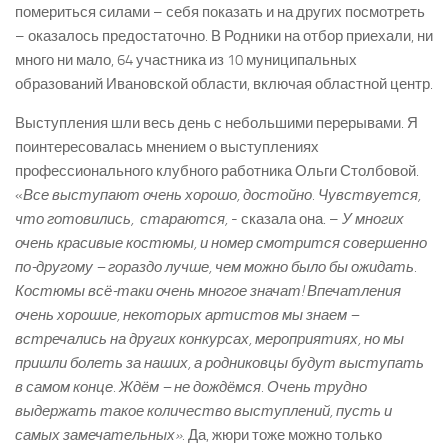
помериться силами – себя показать и на других посмотреть
– оказалось предостаточно. В Родники на отбор приехали, ни
много ни мало, 64 участника из 10 муниципальных
образований Ивановской области, включая областной центр.
Выступления шли весь день с небольшими перерывами. Я
поинтересовалась мнением о выступлениях
профессионального клубного работника Ольги Столбовой.
«
Все выступают очень хорошо, достойно. Чувствуется,
что готовились, стараются,
-­ сказала она. –
У многих
очень красивые костюмы, и номер смотрится совершенно
по-­другому – гораздо лучше, чем можно было бы ожидать.
Костюмы всё­-таки очень многое значат! Впечатления
очень хорошие, некоторых артистов мы знаем –
встречались на других конкурсах, мероприятиях, но мы
пришли болеть за наших, а родниковцы будут выступать
в самом конце. Ждём – не дождёмся. Очень трудно
выдержать такое количество выступлений, пусть и
самых замечательных».
Да, жюри тоже можно только