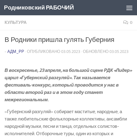
Родниковский РАБОЧИЙ
Перейти к содержимому
КУЛЬТУРА
0
В Родники пришла гулять Губерния
-
АДМ_РР
· ОПУБЛИКОВАНО
03.05.2023
· ОБНОВЛЕНО
03.05.2023
В воскресенье, 23 апреля, на большой сцене РДК «Лидер»
царил «Губернский разгуляй». Так называется
фестиваль­-конкурс, который проводится у нас в
области второй раз и в этом году станет
межрегиональным.
«Губернский разгуляй» собирает маститые, народные, а
также любительские фольклорные коллективы, ансамбли
народной музыки, песни и танца, отдельных солистов­-
исполнителей. Отборочные туры, один из которых и