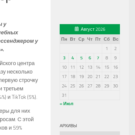
ы у
Август 2026
чебных
Пн
Вт
Ср
Чт
Пт
Сб
Вс
ессенджером у
1
2
».
3
4
5
6
7
8
9
йского центра
10
11
12
13
14
15
16
зу несколько
17
18
19
20
21
22
23
первую строчку
24
25
26
27
28
29
30
и третьем
31
) и TikTok (5%).
« Июл
еры для них
осам. С этой
АРХИВЫ
ков и 59%
Архивы