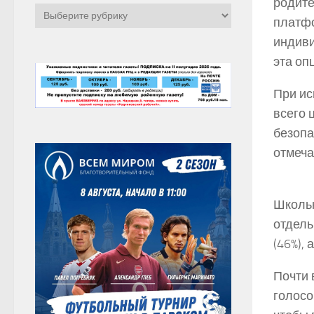
родите
Рубрики
платфо
индиви
эта оп
При ис
всего 
безопа
отмеча
Школьн
отдель
(46%),
Почти 
голосо