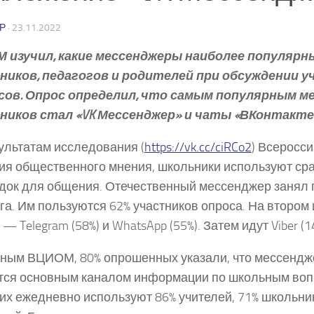
Р
·
23.11.2022
 изучил, какие мессенджеры наиболее популярн
ников, педагогов и родителей при обсуждении у
сов. Опрос определил, что самым популярным м
ников стал «VK Мессенджер» и чаты «ВКонтакте
ультатам исследования (
https://vk.cc/ciRCo2
) Всеросси
ия общественного мнения, школьники используют сра
ок для общения. Отечественный мессенджер занял 
га. Им пользуются 62% участников опроса. На втором 
— Telegram (58%) и WhatsApp (55%). Затем идут Viber (14%
ным ВЦИОМ, 80% опрошенных указали, что мессендж
ся основным каналом информации по школьным вопр
их ежедневно используют 86% учителей, 71% школьни