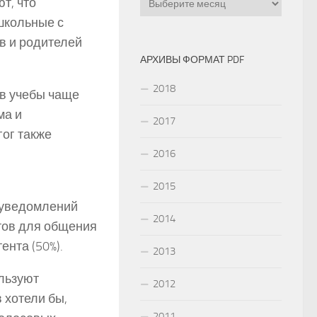
т, что
школьные с
в и родителей
АРХИВЫ ФОРМАТ PDF
2018
в учебы чаще
ма и
2017
ог также
2016
2015
 уведомлений
2014
нтов для общения
ента (50%).
2013
льзуют
2012
 хотели бы,
2011