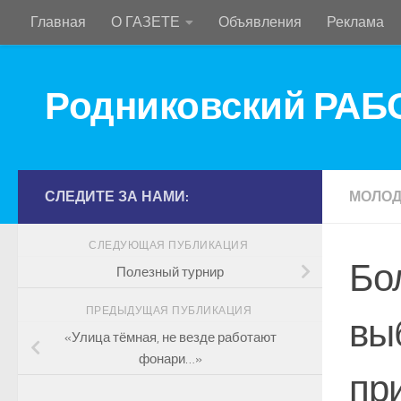
Главная
О ГАЗЕТЕ
Объявления
Реклама
Перейти к содержимому
Родниковский РА
СЛЕДИТЕ ЗА НАМИ:
МОЛО
СЛЕДУЮЩАЯ ПУБЛИКАЦИЯ
Бо
Полезный турнир
ПРЕДЫДУЩАЯ ПУБЛИКАЦИЯ
вы
«Улица тёмная, не везде работают
фонари…»
пр