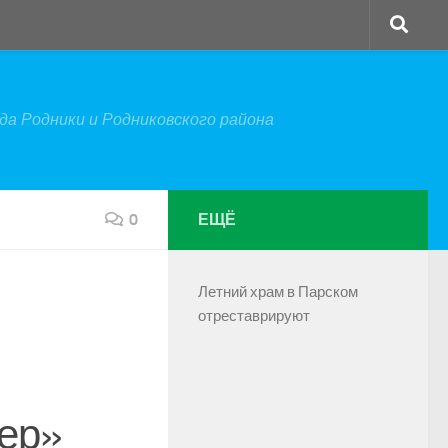
а Родники и Родниковского района
0
ЕЩЁ
Летний храм в Парском
отреставрируют
ер»