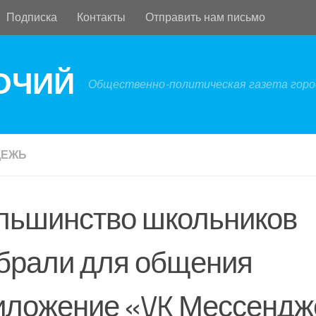
Подписка
Контакты
Отправить нам письмо
БОЧИЙ
Общественно-политическая газета город
ДЕЖЬ
льшинство школьников
брали для общения
иложение «VK Мессендж