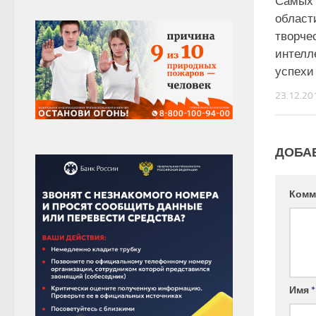
Самых 
област
творче
интелл
успехи
23.12.20
ДОБА
Комм
Имя
*