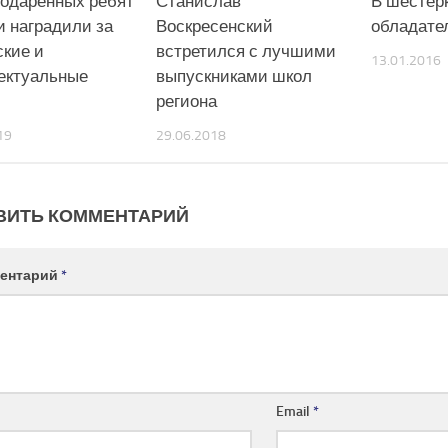
одаренных ребят
Станислав
В шестер
и наградили за
Воскресенский
обладате
ские и
встретился с лучшими
13.01.2016
ектуальные
выпускниками школ
региона
19
29.06.2018
ВИТЬ КОММЕНТАРИЙ
ентарий
*
Email
*