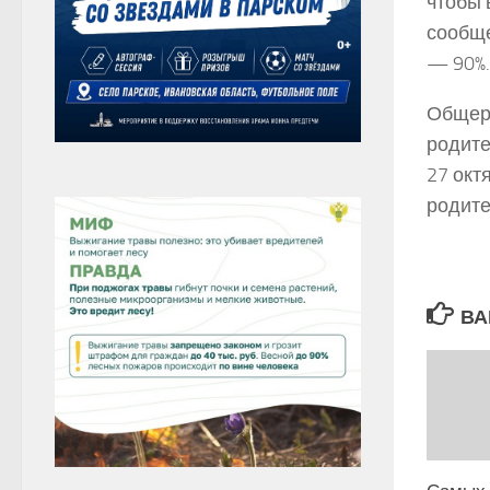
чтобы 
сообще
— 90%.
Общеро
родите
27 окт
родите
ВА