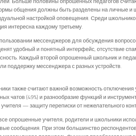
лей. Больше половины опрошенных педагогов считаю
рмы общения должны быть разделены на личные и 
дуальной настройкой оповещения. Среди школьнико
ция интересна каждому третьему.
пользовании мессенджеров для обсуждения вопросо
ценят удобный и понятный интерфейс, отсутствие спа
сность. Каждый второй опрошенный школьник и педаг
ли поддержку мессенджера с разных устройств.
ики также считают важной возможность отключения
ных чатов (49%) и разнообразие функций и инструме
 а учителя — защиту переписки от нежелательного конт
все опрошенные учителя, родители и школьники испо
вые сообщения. При этом большинство респондентов