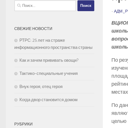
Найти:
-
АДМ_Р
ВЦИОМ
СВЕЖИЕ НОВОСТИ
школь
вопро
РТРС: 25 лет на страже
школь
информационного пространства страны
По рез
Как и зачем прививать овощи?
изучен
Тактико-специальные учения
площад
рейтин
Внук героя, отец героя
местах 
Когда двор становится домом
По дан
являют
целью 
РУБРИКИ