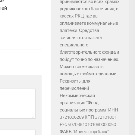
ке
принимаются во всех храмах
лей
родниковского благочиния, в
кассах РКЦ, где вы
оплачиваете коммунальные
платежи. Средства
зачисляются на счёт
специального
благотворительного фонда и
пойдут точно по назначению.
Можно также оказать
помощь стройматериалами.
Реквизиты для
перечислений
Некоммерческая
организация "Фонд
социальных программ" ИНН
3721006269 КПП 372101001
Р/с 40703810101080000050
ФАКБ "Инвестторгбанк"