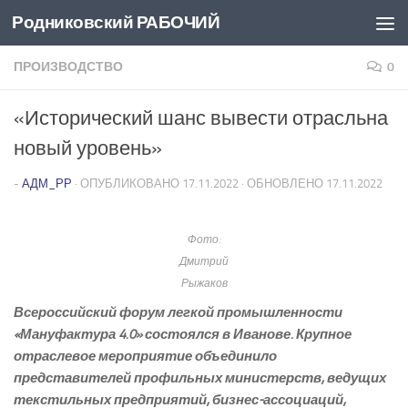
Родниковский РАБОЧИЙ
Перейти к содержимому
ПРОИЗВОДСТВО
0
«Исторический шанс вывести отрасльна
новый уровень»
-
АДМ_РР
· ОПУБЛИКОВАНО
17.11.2022
· ОБНОВЛЕНО
17.11.2022
Фото:
Дмитрий
Рыжаков
Всероссийский форум легкой промышленности
«Мануфактура 4.0» состоялся в Иванове. Крупное
отраслевое мероприятие объединило
представителей профильных министерств, ведущих
текстильных предприятий, бизнес-ассоциаций,