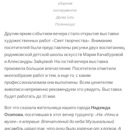
ударном
инструменте
Дрова (или
Поленница)
Другим ярким событием вечера стало открытие выставки
художественных работ «Свет творчества». Вниманию
посетителей были представлены рисунки двух воспитанниц
родниковской детской школы искусств Марии Качабуровой
и Александры Зайцевой. На гостей вечера выставка
произвела большое впечатление. Посетители отметили
многообразие работ и тем, а еще то, с каким
профессионализмом они выполнены. Всем ценителям
живописи непременно рекомендуем это увидеть. Выставка
будет работать до 30 мая.
Вот что сказала жительница нашего города
Надежда
Осипова
, посетившая в этот вечер турцентр:
«На «Ночи в
музее» я впервые. Впечатлений до неба! Музыкальный
ансамбль играл так, что руки были горячие от хлопков. А