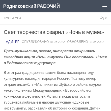
Родниковский РАБОЧИЙ
Перейти к содержимому
КУЛЬТУРА
0
Свет творчества озарил «Ночь в музее»
-
АДМ_РР
· ОПУБЛИКОВАНО
18.05.2022
· ОБНОВЛЕНО
18.05.2022
Ярко, музыкально, весело, интересно открылась
ежегодная акция «Ночь в музее». Она состоялась 13 мая
в Родниковском турцентре.
В этот раз традиционная акция была посвящена году
культурного наследия народов России. Поэтому вечер
открыл ансамбль «Малинка» из Шуйского района ­ лауреат
многочисленных Международных и Всероссийских
конкурсов и фестивалей. Артисты показали гостям
турцентра любимые в народе шумовые и духовые
инструменты, рассказали об истории их создания. Дети и