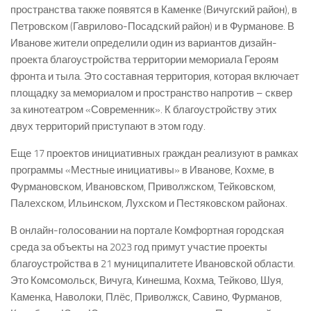
пространства также появятся в Каменке (Вичугский район), в
Петровском (Гаврилово-Посадский район) и в Фурманове. В
Иванове жители определили один из вариантов дизайн-
проекта благоустройства территории мемориала Героям
фронта и тыла. Это составная территория, которая включает
площадку за мемориалом и пространство напротив – сквер
за кинотеатром «Современник». К благоустройству этих
двух территорий приступают в этом году.
Еще 17 проектов инициативных граждан реализуют в рамках
программы «Местные инициативы» в Иванове, Кохме, в
Фурмановском, Ивановском, Приволжском, Тейковском,
Палехском, Ильинском, Лухском и Пестяковском районах.
В онлайн-голосовании на портале Комфортная городская
среда за объекты на 2023 год примут участие проекты
благоустройства в 21 муниципалитете Ивановской области.
Это Комсомольск, Вичуга, Кинешма, Кохма, Тейково, Шуя,
Каменка, Наволоки, Плёс, Приволжск, Савино, Фурманов,