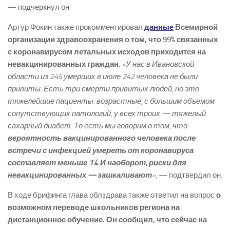
— подчеркнул он.
Артур Фокин также прокомментировал
данные
Всемирной
организации здравоохранения о том, что 99% связанных
с коронавирусом летальных исходов приходится на
невакцинированных граждан.
«У нас в Ивановской
области из 245 умерших в июле 242 человека не были
привиты. Есть три смерти привитых людей, но это
тяжелейшие пациенты: возрастные, с большим объемом
сопутствующих патологий, у всех троих — тяжелый
сахарный диабет. То есть мы говорим о том, что
вероятность вакцинированного человека после
встречи с инфекцией умереть от коронавируса
составляет меньше 1%. И наоборот, риски для
невакцинированных — зашкаливают
»
, — подтвердил он.
В ходе брифинга глава облздрава также ответил на вопрос
о
возможном переводе школьников региона на
дистанционное обучение. Он сообщил, что сейчас на