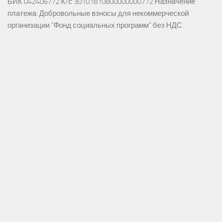
БИК 042406772 К/с 30101810800000000772 Назначение
платежа: Добровольные взносы для некоммерческой
организации "Фонд социальных программ" без НДС.