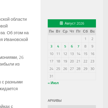
вской области
Август 2026
овой
Пн
Вт
Ср
Чт
Пт
Сб
Вс
за. Об этом на
1
2
ия Ивановской
3
4
5
6
7
8
9
10
11
12
13
14
15
16
мониями; 26
17
18
19
20
21
22
23
прибыли из
24
25
26
27
28
29
30
31
к с разными
« Июл
ожидается
АРХИВЫ
ойках с
Архивы