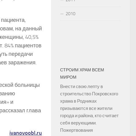
2010
 пациента,
ловам, на данный
женщины, 40,5%
т. 84% пациентов
уть передачи
аев заражения.
СТРОИМ ХРАМ ВСЕМ
й
МИРОМ
ческой больницы
Внести свою лепту в
азанию
строительство Покровского
храма в Родниках
ия» и
призываются все жители
 рассказал глава
города и района, кто считает
себя верующими.
Пожертвования
ivanovoobl.ru