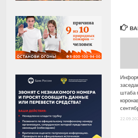
ВА
Информ
заседа
штаба 
корона
сентяб
22.09.20