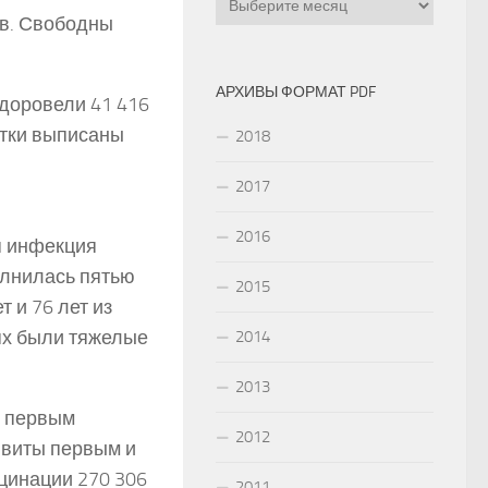
ов. Свободны
АРХИВЫ ФОРМАТ PDF
доровели 41 416
утки выписаны
2018
2017
2016
я инфекция
олнилась пятью
2015
т и 76 лет из
аях были тяжелые
2014
2013
ы первым
2012
ивиты первым и
цинации 270 306
2011