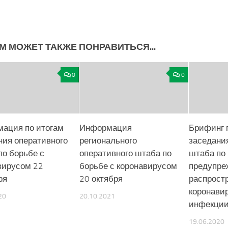
М МОЖЕТ ТАКЖЕ ПОНРАВИТЬСЯ...
0
0
ация по итогам
Информация
Брифинг 
ния оперативного
регионального
заседани
по борьбе с
оперативного штаба по
штаба по
вирусом 22
борьбе с коронавирусом
предупр
ря
20 октября
распрост
коронави
20
20.10.2021
инфекции
19.06.2020