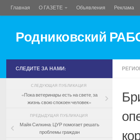
Главная
О ГАЗЕТЕ
Объявления
Реклама
Перейти к содержимому
Родниковский РА
СЛЕДИТЕ ЗА НАМИ:
РЕГИО
СЛЕДУЮЩАЯ ПУБЛИКАЦИЯ
Бр
«Пока ветеринары есть на свете, за
жизнь свою спокоен человек»
оп
ПРЕДЫДУЩАЯ ПУБЛИКАЦИЯ
Майя Силкина: ЦУР помогает решать
ко
проблемы граждан