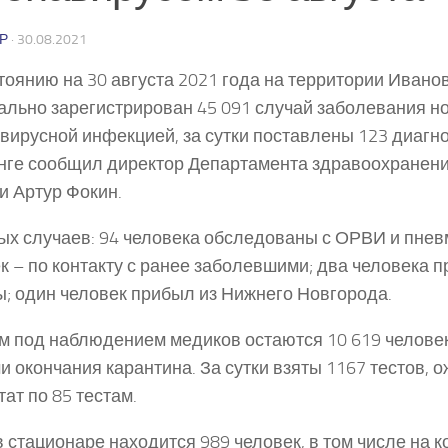
Р
·
30.08.2021
тоянию на 30 августа 2021 года на территории Ивано
льно зарегистрирован 45 091 случай заболевания н
вирусной инфекцией, за сутки поставлены 123 диагно
ге сообщил директор Департамента здравоохранен
и Артур Фокин.
ых случаев: 94 человека обследованы с ОРВИ и пнев
к – по контакту с ранее заболевшими; два человека 
; один человек прибыл из Нижнего Новгорода.
м под наблюдением медиков остаются 10 619 челове
и окончания карантина. За сутки взяты 1167 тестов, 
тат по 85 тестам.
в стационаре находится 989 человек, в том числе на к