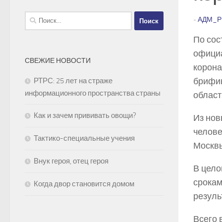
Найти:
-
АДМ_Р
По сос
официа
СВЕЖИЕ НОВОСТИ
корона
брифин
РТРС: 25 лет на страже
информационного пространства страны
област
Как и зачем прививать овощи?
Из нов
челове
Тактико-специальные учения
Москвы
Внук героя, отец героя
В цело
срокам
Когда двор становится домом
резуль
Всего 