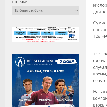
РУБРИКИ
кислор
Рубрики
для па
Суммар
пациен
128 че
1471 п
сконча
случая
Кохмы,
сопутс
На сег
компон
вторым