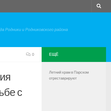
а Родники и Родниковского района
0
ЕЩЁ
Летний храм в Парском
ния
отреставрируют
ьбе с