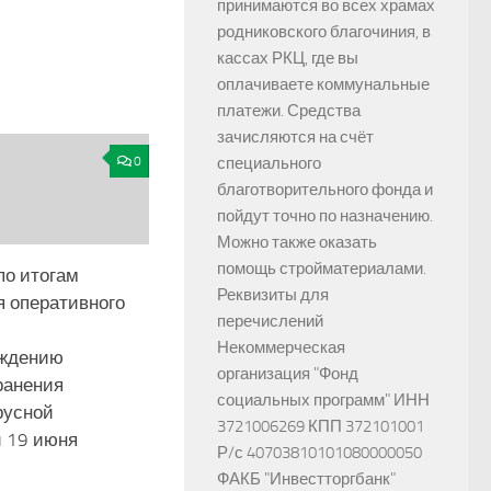
принимаются во всех храмах
родниковского благочиния, в
кассах РКЦ, где вы
оплачиваете коммунальные
платежи. Средства
зачисляются на счёт
0
специального
благотворительного фонда и
пойдут точно по назначению.
Можно также оказать
помощь стройматериалами.
по итогам
Реквизиты для
я оперативного
перечислений
Некоммерческая
еждению
организация "Фонд
ранения
социальных программ" ИНН
русной
3721006269 КПП 372101001
 19 июня
Р/с 40703810101080000050
ФАКБ "Инвестторгбанк"