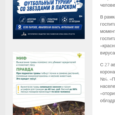
челове
В рамк
госпит
момент
госпит
«красн
вируса
С 27 а
корона
№4. «П
населе
«отори
облздр