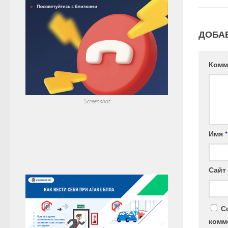
ДОБА
Комм
Screenshot
Имя
*
Сайт
С
комм