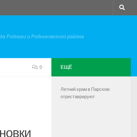
а Родники и Родниковского района
0
ЕЩЁ
Летний храм в Парском
отреставрируют
новки