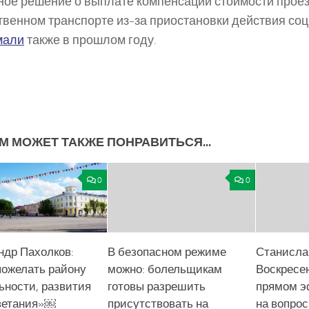
ое решение о выплате компенсации стоимости проез
венном транспорте из-за приостановки действия со
мали
также в прошлом году.
М МОЖЕТ ТАКЖЕ ПОНРАВИТЬСЯ...
0
0
ндр Пахолков:
В безопасном режиме
Станисла
пожелать району
можно: болельщикам
Воскресе
ьности, развития
готовы разрешить
прямом э
ветания»￼
присутствовать на
на вопро