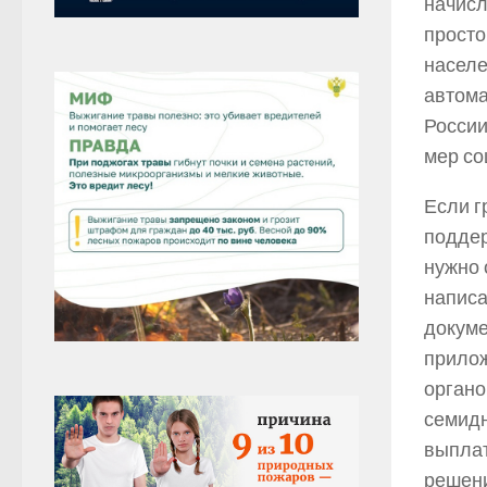
начисл
просто
населе
автома
России
мер со
Если г
поддер
нужно 
написа
докуме
прилож
органо
семидн
выплат
решен