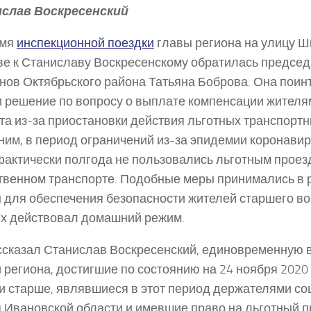
слав Воскресенский
емя
инспекционной поездки
главы региона на улицу Ш
е к Станиславу Воскресенскому обратилась председ
нов Октябрьского района Татьяна Боброва. Она поин
и решение по вопросу о выплате компенсации жителя
та из-за приостановки действия льготных транспортн
им, в период ограничений из-за эпидемии коронави
актически полгода не пользовались льготным проез
венном транспорте. Подобные меры принимались в 
 для обеспечения безопасности жителей старшего во
х действовал домашний режим.
ссказал Станислав Воскресенский, единовременную 
 региона, достигшие по состоянию на 24 ноября 2020
 и старше, являвшиеся в этот период держателями со
 Ивановской области и имевшие право на льготный п