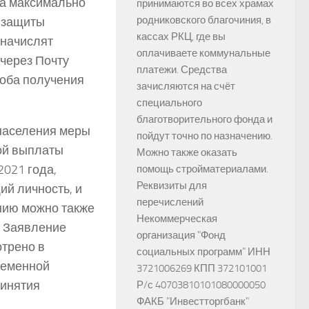
на максимально
принимаются во всех храмах
родниковского благочиния, в
й защиты
кассах РКЦ, где вы
 начислят
оплачиваете коммунальные
 через Почту
платежи. Средства
соба получения
зачисляются на счёт
специального
благотворительного фонда и
 населения меры
пойдут точно по назначению.
ой выплаты
Можно также оказать
2021 года,
помощь стройматериалами.
Реквизиты для
ий личность, и
перечислений
нию можно также
Некоммерческая
. Заявление
организация "Фонд
трено в
социальных программ" ИНН
ременной
3721006269 КПП 372101001
ринятия
Р/с 40703810101080000050
ФАКБ "Инвестторгбанк"