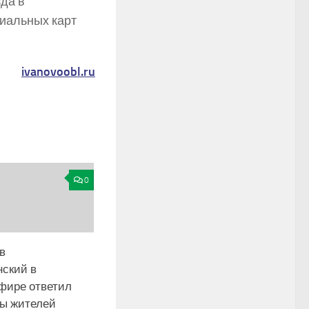
да в
циальных карт
ivanovoobl.ru
0
в
нский в
фире ответил
сы жителей