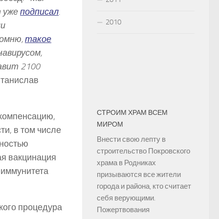
т уже
подписал
.
2010
ли
помню,
такое
навирусом,
авит 2100
 Станислав
СТРОИМ ХРАМ ВСЕМ
 компенсацию,
МИРОМ
ти, в том числе
Внести свою лепту в
лностью
строительство Покровского
ая вакцинация
храма в Родниках
 иммунитета
призываются все жители
города и района, кто считает
себя верующими.
кого процедура
Пожертвования