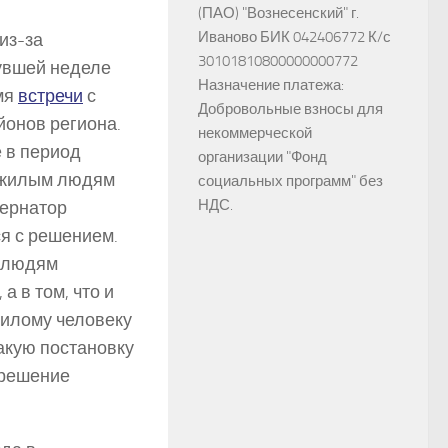
(ПАО) "Вознесенский" г.
Иваново БИК 042406772 К/с
из-за
30101810800000000772
нувшей неделе
Назначение платежа:
мя
встречи
с
Добровольные взносы для
йонов региона.
некоммерческой
 в период
организации "Фонд
пожилым людям
социальных программ" без
НДС.
бернатор
ся с решением.
к людям
а в том, что и
жилому человеку
акую постановку
 решение