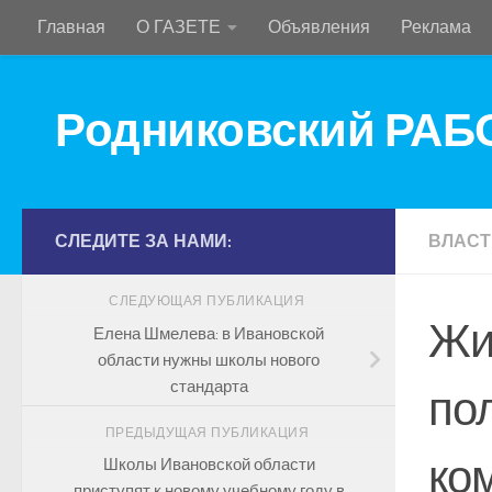
Главная
О ГАЗЕТЕ
Объявления
Реклама
Перейти к содержимому
Родниковский РА
СЛЕДИТЕ ЗА НАМИ:
ВЛАСТ
СЛЕДУЮЩАЯ ПУБЛИКАЦИЯ
Жи
Елена Шмелева: в Ивановской
области нужны школы нового
стандарта
по
ПРЕДЫДУЩАЯ ПУБЛИКАЦИЯ
ко
Школы Ивановской области
приступят к новому учебному году в