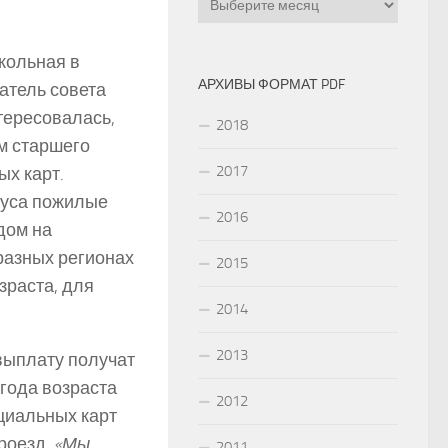
кольная в
АРХИВЫ ФОРМАТ PDF
атель совета
тересовалась,
2018
м старшего
2017
ых карт.
руса пожилые
2016
дом на
разных регионах
2015
зраста, для
2014
2013
выплату получат
 года возраста
2012
циальных карт
роезд.
«Мы
2011