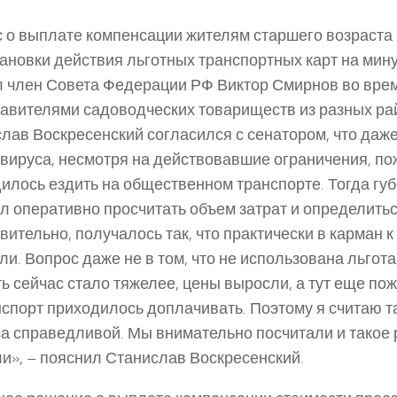
 о выплате компенсации жителям старшего возраста 
ановки действия льготных транспортных карт на ми
 член Совета Федерации РФ Виктор Смирнов во вре
авителями садоводческих товариществ из разных ра
лав Воскресенский согласился с сенатором, что даже
вируса, несмотря на действовавшие ограничения, 
илось ездить на общественном транспорте. Тогда гу
л оперативно просчитать объем затрат и определить
вительно, получалось так, что практически в карман 
ли. Вопрос даже не в том, что не использована льгота, 
ть сейчас стало тяжелее, цены выросли, а тут еще по
нспорт приходилось доплачивать. Поэтому я считаю т
а справедливой. Мы внимательно посчитали и такое
и», – пояснил Станислав Воскресенский.