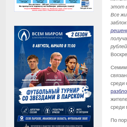
этот 
Все жи
заблок
решен
получа
рублей
Воскре
Семиме
связан
среди 
разбл
жителе
среди 
По пор