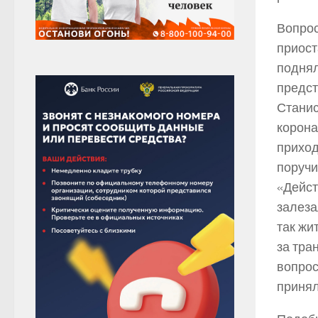
Вопрос
приост
поднял
предст
Станис
корона
приход
поручи
«Дейст
залеза
так жи
за тра
вопрос
принял