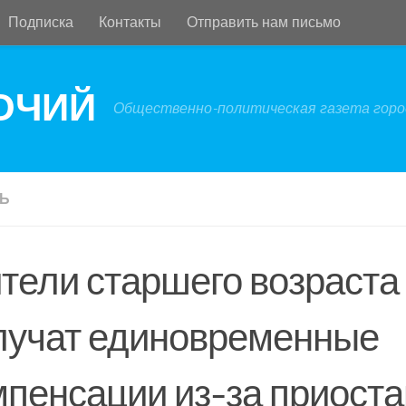
Подписка
Контакты
Отправить нам письмо
БОЧИЙ
Общественно-политическая газета город
Ь
тели старшего возраста
лучат единовременные
мпенсации из-за приоста