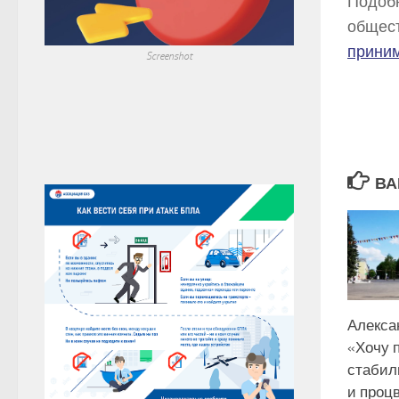
Подобн
общест
прини
Screenshot
ВА
Алекса
«Хочу 
стабил
и проц