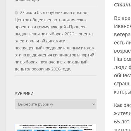
Стани
23 июля был опубликован доклад
Во вр
Центра общественно-политических
Иванов
проектов и коммуникаций «Процесс
ветера
выдвижения на выборах 2026 – оценка
электоральной динамики»,
есть л
посвященный предварительным итогам
возрас
этапа выдвижения кандидатов и партий
Напомн
на выборах, назначенных на единый
люди ф
день голосования 2026 года.
общест
страны
которы
РУБРИКИ
Рубрики
Как ра
жители
65 лет
жителя