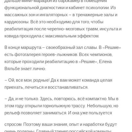
Дальше мини-марафон из барокамер в помещения
функциональной диагностики и кабинет психологии. Из
массажных зон и ингаляторных – в тренажерные залы и
кардиозоны. Всё это необходимо для того, чтобы
реабилитация после черепно-мозговых травм, инсульта и
ковида проходила с максимальным эффектом.
В конце маршрута – своеобразный зал славы. В «Решме»
есть фотогалерея героев-лыжников. Всех чемпионов,
которые проходили реабилитацию в «Решме», Елена
Вяльбе знает лично:
– Ой, все мои, родные! Да к вам может команда целая
приехать, лечиться и восстанавливаться.
– Да, и не только. Здесь, повторюсь, всё компактно. Мы в
этом году открыли горнолыжную трассу. Небольшую, но
рельеф позволяет заниматься. И она уже пользуется
спросом. Поэтому ваши знания, опыт и наработки будут
очень полезны. Главный тренер российской команды