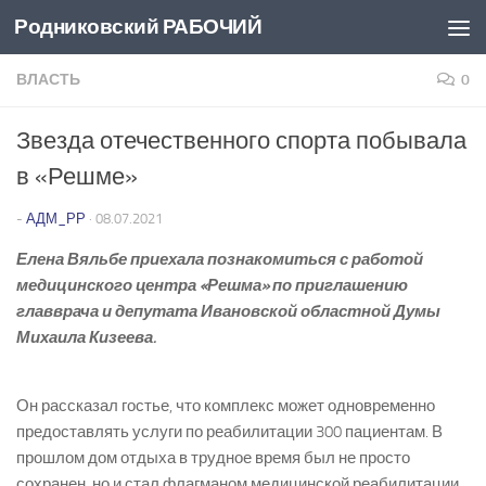
Родниковский РАБОЧИЙ
Перейти к содержимому
ВЛАСТЬ
0
Звезда отечественного спорта побывала
в «Решме»
-
АДМ_РР
·
08.07.2021
Елена Вяльбе приехала познакомиться с работой
медицинского центра «Решма» по приглашению
главврача и депутата Ивановской областной Думы
Михаила Кизеева.
Он рассказал гостье, что комплекс может одновременно
предоставлять услуги по реабилитации 300 пациентам. В
прошлом дом отдыха в трудное время был не просто
сохранен, но и стал флагманом медицинской реабилитации