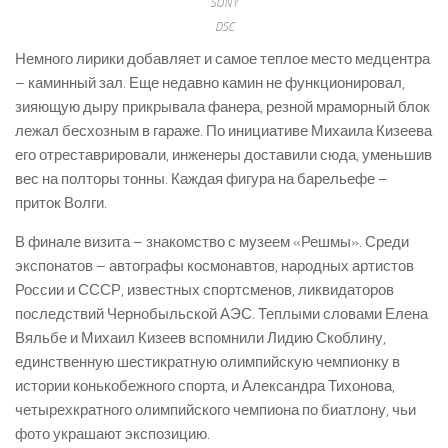
SONY
DSC
Немного лирики добавляет и самое теплое место медцентра
– каминный зал. Еще недавно камин не функционировал,
зияющую дыру прикрывала фанера, резной мраморный блок
лежал бесхозным в гараже. По инициативе Михаила Кизеева
его отреставрировали, инженеры доставили сюда, уменьшив
вес на полторы тонны. Каждая фигура на барельефе –
приток Волги.
В финале визита – знакомство с музеем «Решмы». Среди
экспонатов – автографы космонавтов, народных артистов
России и СССР, известных спортсменов, ликвидаторов
последствий Чернобыльской АЭС. Теплыми словами Елена
Вяльбе и Михаил Кизеев вспомнили Лидию Скоблину,
единственную шестикратную олимпийскую чемпионку в
истории конькобежного спорта, и Александра Тихонова,
четырехкратного олимпийского чемпиона по биатлону, чьи
фото украшают экспозицию.