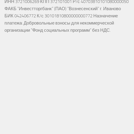
ИНН 3721006269 КПП 372101001 Р/с 40703810101080000050
ФАКБ "Инвестторгбанк" (ПАО) "Вознесенский" г. Иваново
БИК 042406772 К/с 30101810800000000772 Назначение
платежа: Добровольные взносы для некоммерческой
организации "Фонд социальных программ" без НДС.