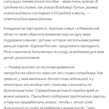
ситуации, ежемесячное пособие – мера очень нужная. В
среднем по стране, как указал Владимир Путин, размер
такой выплаты составит 6350 рублей в месяц
, —
отметила Екатерина Шилова.
Координатор партпроекта «Крепкая семья» в Ивановской
области также обратила внимание еще на одну меру
поддержки семьям с детьми, которую несколькими днями
раньше партия «Единая Россия» предложила президенту.
Речь о выплатах больничных по уходу за ребенком для мам
детей-дошкольников.
—
Размер выплат по листкам временной
нетрудоспособности зависит от стажа сотрудника. Как
правило, у мам маленьких детей стаж небольшой, а у
некоторых его вообще нет, поэтому и выплаты по
больничным ниже. Справедливым такой порядок вряд ли
можно назвать. Президент поддержал предложение партии
и поручил проработать вопрос, чтобы с этого года
больничный по уходу за ребёнком в возрасте до 7 лет