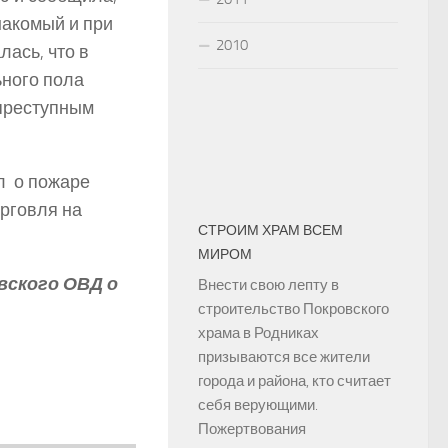
накомый и при
2010
ась, что в
ьного пола
 преступным
ал о пожаре
орговля на
СТРОИМ ХРАМ ВСЕМ
МИРОМ
вского ОВД о
Внести свою лепту в
строительство Покровского
храма в Родниках
призываются все жители
города и района, кто считает
себя верующими.
Пожертвования