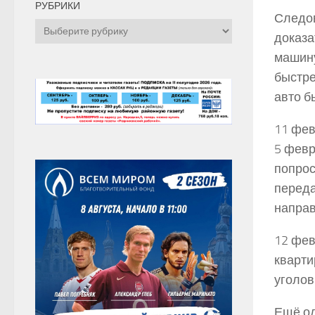
РУБРИКИ
Следо
Рубрики
доказа
машину
быстре
авто б
11 фев
5 февр
попрос
переда
направ
12 фев
кварти
уголов
Ещё од