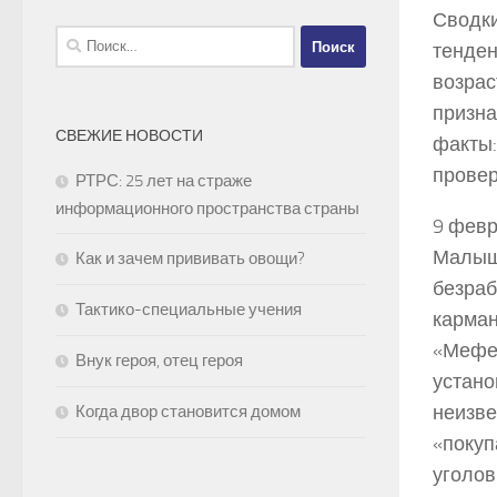
Сводк
Найти:
тенден
возрас
призна
СВЕЖИЕ НОВОСТИ
факты:
провер
РТРС: 25 лет на страже
информационного пространства страны
9 февр
Малыше
Как и зачем прививать овощи?
безраб
Тактико-специальные учения
карман
«Мефед
Внук героя, отец героя
устано
неизве
Когда двор становится домом
«покуп
уголов