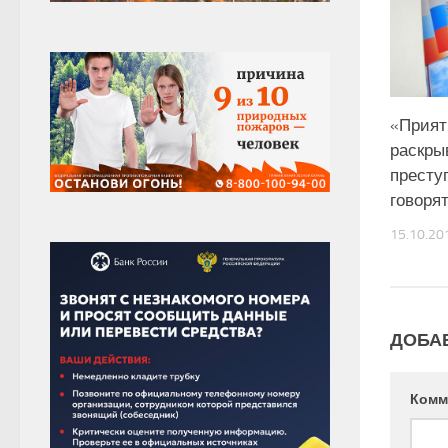
«Приятн
раскры
престу
говоря
15.10.20
ДОБА
Комм