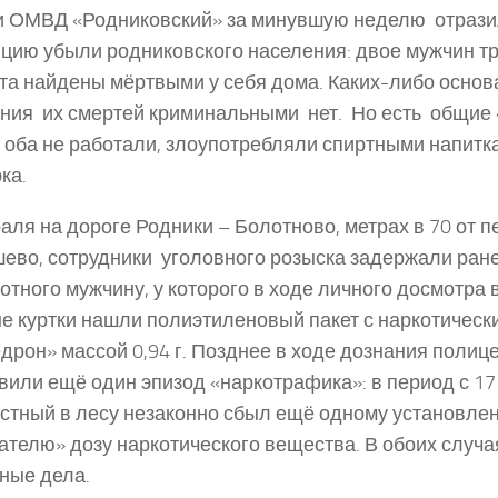
и ОМВД «Родниковский» за минувшую неделю отрази
цию убыли родниковского населения: двое мужчин т
та найдены мёртвыми у себя дома. Каких-­либо основ
ния их смертей криминальными нет. Но есть общие
 оба не работали, злоупотребляли спиртными напитк
ка.
аля на дороге Родники – Болотново, метрах в 70 от п
во, сотрудники уголовного розыска задержали ран
отного мужчину, у которого в ходе личного досмотра
е куртки нашли полиэтиленовый пакет с наркотическ
рон» массой 0,94 г. Позднее в ходе дознания полиц
вили ещё один эпизод «наркотрафика»: в период с 17
стный в лесу незаконно сбыл ещё одному установле
ателю» дозу наркотического вещества. В обоих случ
ные дела.