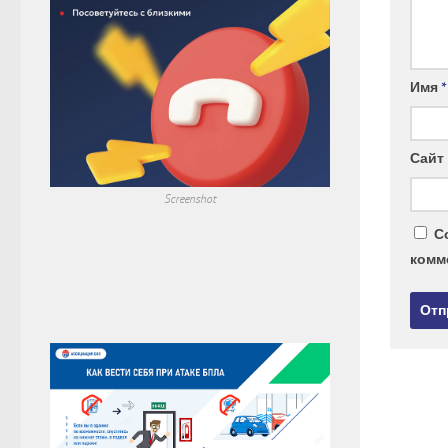
Имя
*
Сайт
Screenshot
С
комм