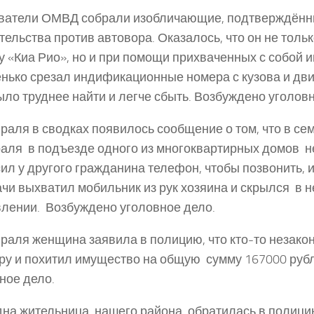
ватели ОМВД собрали изобличающие, подтверждённ
тельства против автовора. Оказалось, что он не толь
 «Киа Рио», но и при помощи прихваченных с собой 
нько срезал индификационные номера с кузова и дви
ыло труднее найти и легче сбыть. Возбуждено уголовн
раля в сводках появилось сообщение о том, что в се
аля в подъезде одного из многоквартирных домов н
ил у другого гражданина телефон, чтобы позвонить, 
чи выхватил мобильник из рук хозяина и скрылся в 
лении. Возбуждено уголовное дело.
раля женщина заявила в полицию, что кто-­то незакон
ру и похитил имущество на общую сумму 167000 руб
ное дело.
на жительница нашего района обратилась в полици