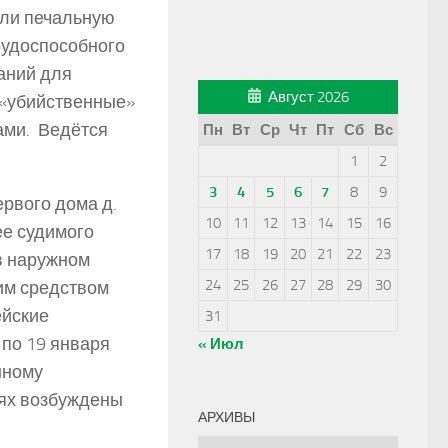
ли печальную
рудоспособного
аний для
Август 2026
 «убийственные»
ами. Ведётся
Пн
Вт
Ср
Чт
Пт
Сб
Вс
1
2
3
4
5
6
7
8
9
ервого дома д.
10
11
12
13
14
15
16
ее судимого
17
18
19
20
21
22
23
 в наружном
24
25
26
27
28
29
30
им средством
ейские
31
 по 19 января
« Июл
нному
аях возбуждены
АРХИВЫ
Архивы