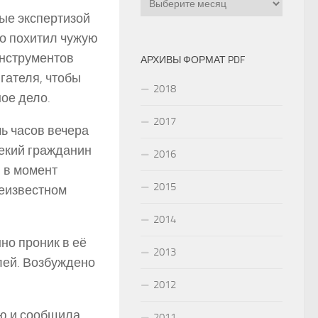
ые экспертизой
ко похитил чужую
инструментов
АРХИВЫ ФОРМАТ PDF
гателя, чтобы
2018
ое дело.
2017
мь часов вечера
екий гражданин
2016
и в момент
2015
неизвестном
2014
но проник в её
2013
лей. Возбуждено
2012
ю и сообщила,
2011