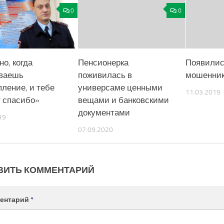
0
0
о, когда
Пенсионерка
Появилис
ваешь
поживилась в
мошенни
пление, и тебе
универсаме ценными
11.03.2019
т спасибо»
вещами и банковскими
документами
19
07.09.2020
ВИТЬ КОММЕНТАРИЙ
ентарий
*