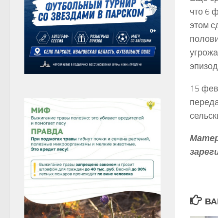
что 6 
этом с
полови
угрожа
эпизод
15 фев
переда
сельск
Матер
зарег
ВА