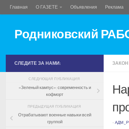
Главная
О ГАЗЕТЕ
Объявления
Реклама
Перейти к содержимому
Родниковский РА
СЛЕДИТЕ ЗА НАМИ:
ЗАКОН
СЛЕДУЮЩАЯ ПУБЛИКАЦИЯ
На
«Зеленый кампус»: современность и
кофморт
пр
ПРЕДЫДУЩАЯ ПУБЛИКАЦИЯ
Отрабатывают военные навыки всей
группой
-
АДМ_Р