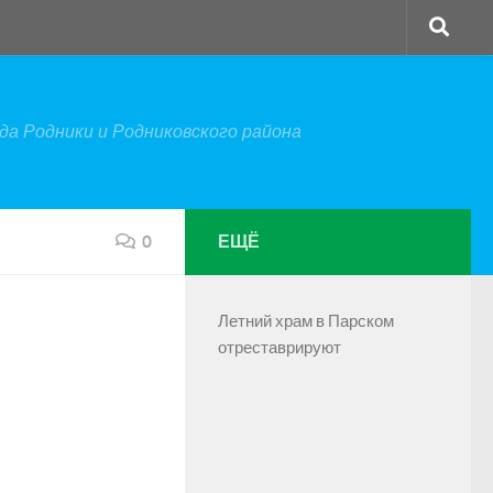
а Родники и Родниковского района
0
ЕЩЁ
Летний храм в Парском
отреставрируют