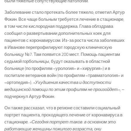
были тяжелые сопутствующие патологии.
Заболевание стало протекать более тяжело, отметил Артур
Фокин. Все чаще больным требуется лечение в стационаре,
в том числе кислородная поддержка. Глава облздрава
сообщил о развертывании дополнительных коек для
пациентов с коронавирусом. Из-за роста числа заболевших
в Иванове перепрофилируют городскую клиническую
больницу №7. Там появится 200 мест. Помощь пациентам
седьмой горбольницы, будут оказывать в областной
больнице (по профилям «урология» и «хирургия») и в
госпитале ветеранов войн (по профилям «травматология» и
«ортопедия»).
«Ухудшения качества и доступности
медицинской помощи по этим профилям не произойдет»,
–
подчеркнул Артур Фокин.
Он также рассказал, что в регионе составили социальный
портрет пациента, проходящего лечение от коронавируса в
стационаре.
«Сегодня портрет таков: в основном это
работающие женщины пожилого возраста, они