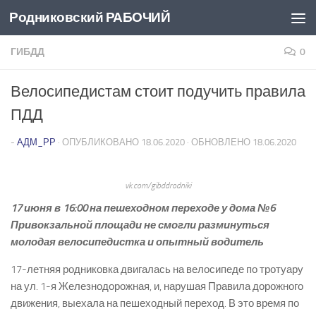
Родниковский РАБОЧИЙ
Перейти к содержимому
ГИБДД
0
Велосипедистам стоит подучить правила
ПДД
-
АДМ_РР
· ОПУБЛИКОВАНО
18.06.2020
· ОБНОВЛЕНО
18.06.2020
vk.com/gibddrodniki
17 июня в 16:00 на пешеходном переходе у дома №6
Привокзальной площади не смогли разминуться
молодая велосипедистка и опытный водитель
17-летняя родниковка двигалась на велосипеде по тротуару
на ул. 1-я Железнодорожная, и, нарушая Правила дорожного
движения, выехала на пешеходный переход. В это время по