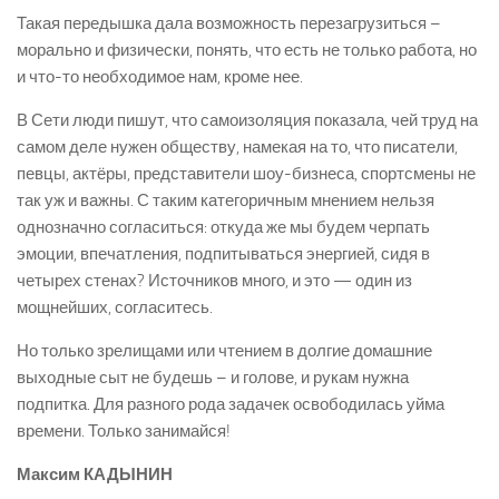
Такая передышка дала возможность перезагрузиться –
морально и физически, понять, что есть не только работа, но
и что-­то необходимое нам, кроме нее.
В Сети люди пишут, что самоизоляция показала, чей труд на
самом деле нужен обществу, намекая на то, что писатели,
певцы, актёры, представители шоу­-бизнеса, спортсмены не
так уж и важны. С таким категоричным мнением нельзя
однозначно согласиться: откуда же мы будем черпать
эмоции, впечатления, подпитываться энергией, сидя в
четырех стенах? Источников много, и это — один из
мощнейших, согласитесь.
Но только зрелищами или чтением в долгие домашние
выходные сыт не будешь – и голове, и рукам нужна
подпитка. Для разного рода задачек освободилась уйма
времени. Только занимайся!
Максим КАДЫНИН