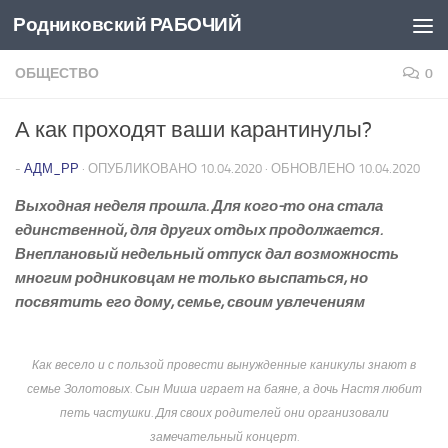
Родниковский РАБОЧИЙ
Перейти к содержимому
ОБЩЕСТВО
0
А как проходят ваши карантинулы?
-
АДМ_РР
· ОПУБЛИКОВАНО
10.04.2020
· ОБНОВЛЕНО
10.04.2020
Выходная неделя прошла. Для кого-то она стала
единственной, для других отдых продолжается.
Внеплановый недельный отпуск дал возможность
многим родниковцам не только выспаться, но
посвятить его дому, семье, своим увлечениям
Как весело и с пользой провести вынужденные каникулы знают в
семье Золотовых. Сын Миша играет на баяне, а дочь Настя любит
петь частушки. Для своих родителей они организовали
замечательный концерт.